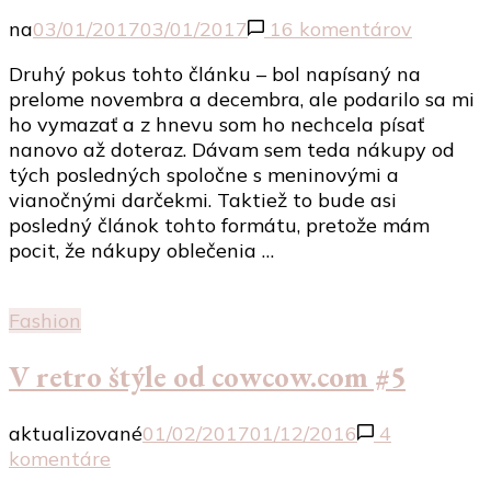
na
na
03/01/2017
03/01/2017
16 komentárov
Nákupy
Druhý pokus tohto článku – bol napísaný na
za
prelome novembra a decembra, ale podarilo sa mi
posledn
ho vymazať a z hnevu som ho nechcela písať
mesiace
nanovo až doteraz. Dávam sem teda nákupy od
tých posledných spoločne s meninovými a
vianočnými darčekmi. Taktiež to bude asi
posledný článok tohto formátu, pretože mám
pocit, že nákupy oblečenia …
Fashion
V retro štýle od cowcow.com #5
aktualizované
01/02/2017
01/12/2016
4
na
komentáre
V