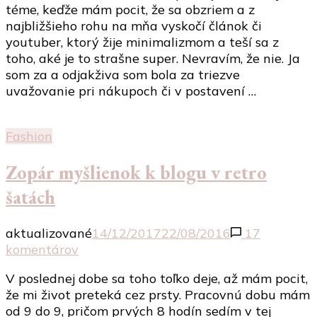
téme, keďže mám pocit, že sa obzriem a z
trend
najbližšieho rohu na mňa vyskočí článok či
či
youtuber, ktorý žije minimalizmom a teší sa z
skutočný
toho, aké je to strašne super. Nevravím, že nie. Ja
životný
som za a odjakživa som bola za triezve
štýl?
uvažovanie pri nákupoch či v postavení …
Fashion
Zopár myšlienok k blogu v retro
šatách
aktualizované
14/12/2017
22/08/2016
17
na
komentárov
Zopár
V poslednej dobe sa toho toľko deje, až mám pocit,
myšlienok
že mi život preteká cez prsty. Pracovnú dobu mám
k
od 9 do 9, pričom prvých 8 hodín sedím v tej
blogu