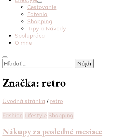
Cestovanie
Fotenia
Shopping
Tipy a Návody
Spolupráca
O mne
Hľadať:
Značka:
retro
Úvodná stránka
/
retro
Fashion
Lifestyle
Shopping
Nákupy za posledné mesiace