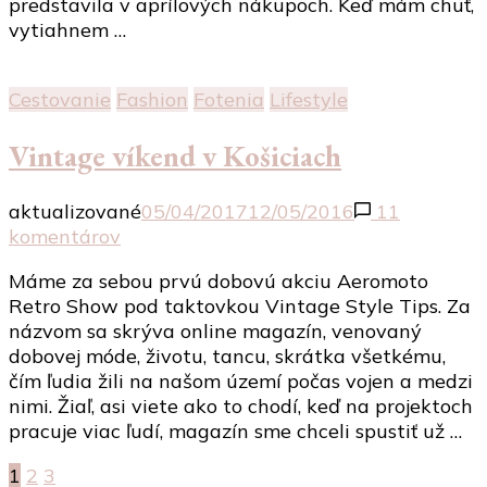
predstavila v aprílových nákupoch. Keď mám chuť,
vytiahnem …
Cestovanie
Fashion
Fotenia
Lifestyle
Vintage víkend v Košiciach
aktualizované
05/04/2017
12/05/2016
11
na
komentárov
Vintage
Máme za sebou prvú dobovú akciu Aeromoto
víkend
Retro Show pod taktovkou Vintage Style Tips. Za
v
názvom sa skrýva online magazín, venovaný
Košiciach
dobovej móde, životu, tancu, skrátka všetkému,
čím ľudia žili na našom území počas vojen a medzi
nimi. Žiaľ, asi viete ako to chodí, keď na projektoch
pracuje viac ľudí, magazín sme chceli spustiť už …
Stránkovanie
Stránka
Stránka
Stránka
1
2
3