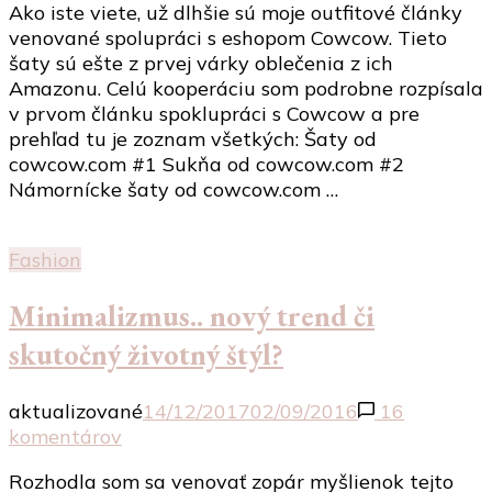
Ako iste viete, už dlhšie sú moje outfitové články
retro
venované spolupráci s eshopom Cowcow. Tieto
štýle
šaty sú ešte z prvej várky oblečenia z ich
od
Amazonu. Celú kooperáciu som podrobne rozpísala
cowcow.com
v prvom článku spoklupráci s Cowcow a pre
#5
prehľad tu je zoznam všetkých: Šaty od
cowcow.com #1 Sukňa od cowcow.com #2
Námornícke šaty od cowcow.com …
Fashion
Minimalizmus.. nový trend či
skutočný životný štýl?
aktualizované
14/12/2017
02/09/2016
16
na
komentárov
Minimalizmus..
Rozhodla som sa venovať zopár myšlienok tejto
nový