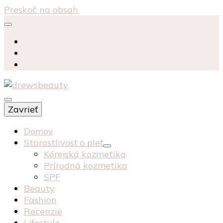
Preskoč na obsah
starostlivosť péče o pleť recenzia recenze
Zavrieť
kosmetika kozmetika
drewsbeauty
Domov
Starostlivosť o pleť
Kórejská kozmetika
Prírodná kozmetika
SPF
Beauty
Fashion
Recenzie
Lifestyle