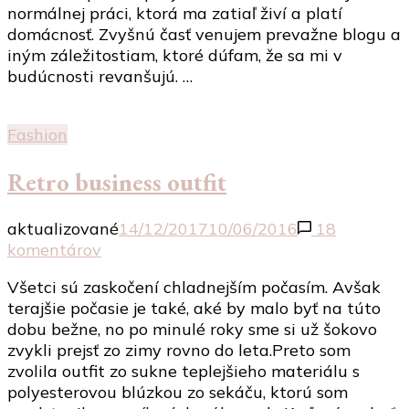
normálnej práci, ktorá ma zatiaľ živí a platí
v
domácnosť. Zvyšnú časť venujem prevažne blogu a
retro
iným záležitostiam, ktoré dúfam, že sa mi v
šatách
budúcnosti revanšujú. …
Fashion
Retro business outfit
aktualizované
14/12/2017
10/06/2016
18
na
komentárov
Retro
Všetci sú zaskočení chladnejším počasím. Avšak
business
terajšie počasie je také, aké by malo byť na túto
outfit
dobu bežne, no po minulé roky sme si už šokovo
zvykli prejsť zo zimy rovno do leta.Preto som
zvolila outfit zo sukne teplejšieho materiálu s
polyesterovou blúzkou zo sekáču, ktorú som