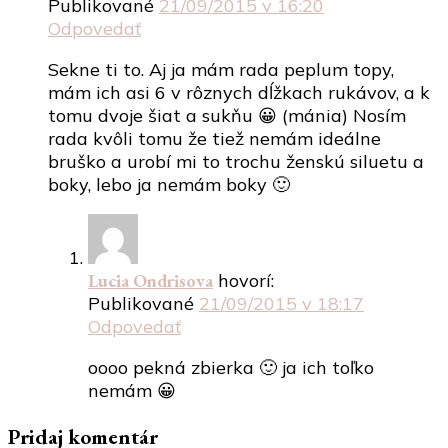
Publikované
21/09/2015 v 16:20
Odpovedať
Sekne ti to. Aj ja mám rada peplum topy,
mám ich asi 6 v rôznych dĺžkach rukávov, a k
tomu dvoje šiat a sukňu 😀 (mánia) Nosím
rada kvôli tomu že tiež nemám ideálne
bruško a urobí mi to trochu ženskú siluetu a
boky, lebo ja nemám boky 🙂
Lucia Ondrisova
hovorí:
Publikované
21/09/2015 v 18:17
Odpovedať
oooo pekná zbierka 🙂 ja ich toľko
nemám 😀
Pridaj komentár