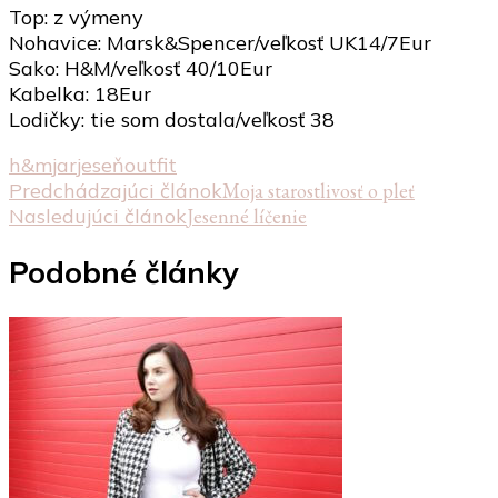
Top: z výmeny
Nohavice: Marsk&Spencer/veľkosť UK14/7Eur
Sako: H&M/veľkosť 40/10Eur
Kabelka: 18Eur
Lodičky: tie som dostala/veľkosť 38
h&m
jar
jeseň
outfit
Navigácia
Predchádzajúci článok
Moja starostlivosť o pleť
Nasledujúci článok
Jesenné líčenie
v
článku
Podobné články