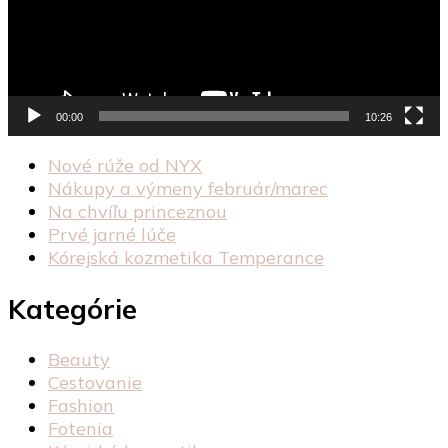
00:00
10:26
Nové rúže od NYX
Nákupy a výmeny február/marec
Na chvíľu princeznou
Prvé jarné lúče
Kórejská kozmetika Temperance
Kategórie
Beauty
Cestovanie
Fashion
Fotenia