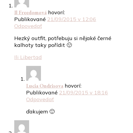
Il Freedomová
hovorí:
Publikované
21/09/2015 v 12:06
Odpovedať
Hezký outfit, potřebuju si nějaké černé
kalhoty taky pořídit 🙂
Ili Libertad
Lucia Ondrisova
hovorí:
Publikované
21/09/2015 v 18:16
Odpovedať
ďakujem 🙂