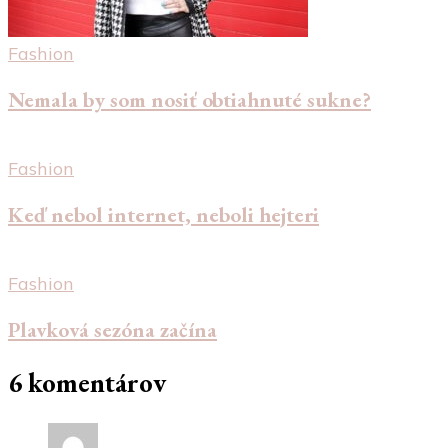
Fashion
Nemala by som nosiť obtiahnuté sukne?
Fashion
Keď nebol internet, neboli hejteri
Fashion
Plavková sezóna začína
6 komentárov