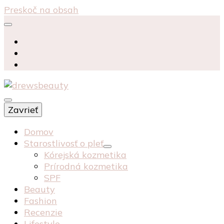
Preskoč na obsah
starostlivosť péče o pleť recenzia recenze
Zavrieť
kosmetika kozmetika
drewsbeauty
Domov
Starostlivosť o pleť
Kórejská kozmetika
Prírodná kozmetika
SPF
Beauty
Fashion
Recenzie
Lifestyle