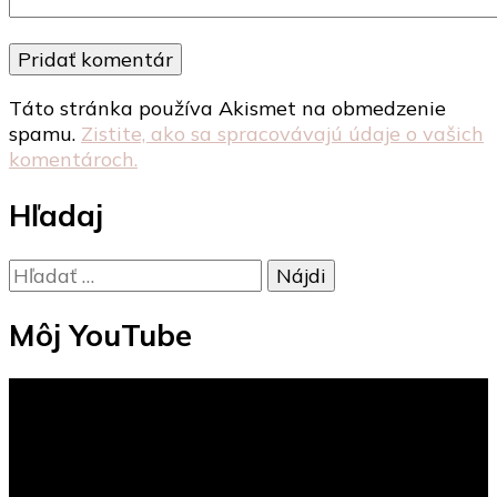
Táto stránka používa Akismet na obmedzenie
spamu.
Zistite, ako sa spracovávajú údaje o vašich
komentároch.
Hľadaj
Hľadať:
Môj YouTube
Video
prehrávač