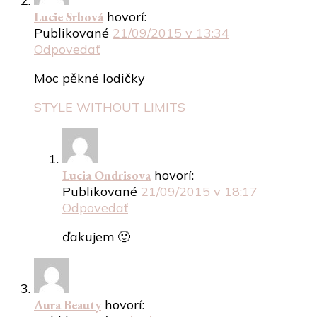
Lucie Srbová
hovorí:
Publikované
21/09/2015 v 13:34
Odpovedať
Moc pěkné lodičky
STYLE WITHOUT LIMITS
Lucia Ondrisova
hovorí:
Publikované
21/09/2015 v 18:17
Odpovedať
ďakujem 🙂
Aura Beauty
hovorí: