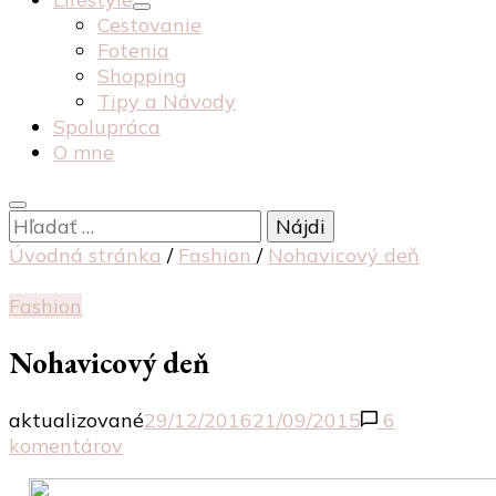
Cestovanie
Fotenia
Shopping
Tipy a Návody
Spolupráca
O mne
Hľadať:
Úvodná stránka
/
Fashion
/
Nohavicový deň
Fashion
Nohavicový deň
aktualizované
29/12/2016
21/09/2015
6
na
komentárov
Nohavicový
deň