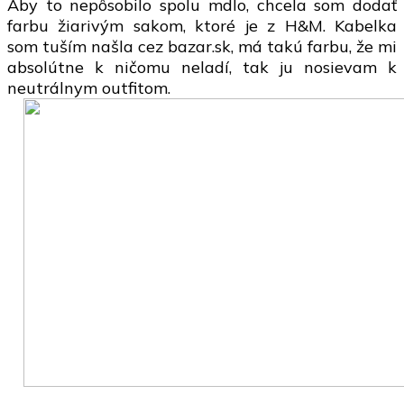
Aby to nepôsobilo spolu mdlo, chcela som dodať
farbu žiarivým sakom, ktoré je z H&M. Kabelka
som tuším našla cez bazar.sk, má takú farbu, že mi
absolútne k ničomu neladí, tak ju nosievam k
neutrálnym outfitom.