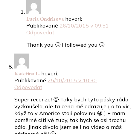
Lucia Ondrisova
hovorí:
Publikované
26/10/2015 v 09:51
Odpovedať
Thank you 🙂 I followed you 🙂
Kateřina L.
hovorí:
Publikované
25/10/2015 v 10:30
Odpovedať
Super recenze! 🙂 Taky bych tyto pásky ráda
vyzkoušela, ale ta cena mě odrazuje ( o to víc,
když to v Americe stojí polovinu 😀 ) + mám
poměrně citlivé zuby, tak bych se asi trochu
bála. Jinak dívala jsem se i na video a máš
nádherné oči! 🙂