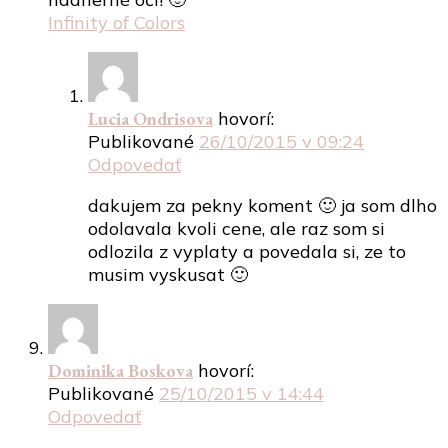
Infinity of Colors
Lucia Ondrisova
hovorí:
Publikované
26/10/2015 v 09:24
Odpovedať
dakujem za pekny koment 🙂 ja som dlho
odolavala kvoli cene, ale raz som si
odlozila z vyplaty a povedala si, ze to
musim vyskusat 🙂
Dominika Boskova
hovorí:
Publikované
25/10/2015 v 14:44
Odpovedať