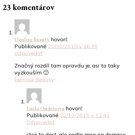
23 komentárov
Denisse Beauty
hovorí:
Publikované
21/10/2015 v 16:39
Odpovedať
Značný rozdíl tam opravdu je, asi to taky
vyzkouším 🙂
Denisse Beauty
Lucia Ondrisova
hovorí:
Publikované
22/10/2015 v 12:41
Odpovedať
stoji to dost, ale podla mna na domace