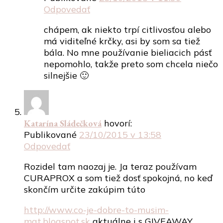
Odpovedať
chápem, ak niekto trpí citlivosťou alebo
má viditeľné krčky, asi by som sa tiež
bála. No mne používanie bieliacich pásť
nepomohlo, takže preto som chcela niečo
silnejšie 🙂
Katarína Sládečková
hovorí:
Publikované
23/10/2015 v 13:58
Odpovedať
Rozidel tam naozaj je. Ja teraz používam
CURAPROX a som tiež dosť spokojná, no keď
skončím určite zakúpim túto
http://www.co-je-dobre-to-musim-
mat.blogspot.sk
aktuálne i s GIVEAWAY