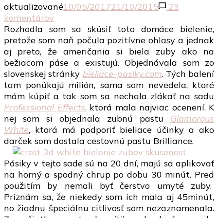
aktualizované
10/05/2017
21/10/2015
23
na
komentárov
RECENZIA:
Rozhodla som sa skúsiť toto domáce bielenie,
Bieliace
pretože som naň počula pozitívne ohlasy a jednak
pásiky
aj preto, že američania si biela zuby ako na
na
bežiacom páse a existujú. Objednávala som zo
zuby
slovenskej stránky
bieliace-pasiky.com
. Tých balení
Crest
tam ponúkajú milión, sama som nevedela, ktoré
3D
mám kúpiť a tak som sa nechala zlákať na sadu
White
Professional Effects
, ktorá mala najviac ocenení. K
nej som si objednala zubnú pastu
Glamorous
White
, ktorá má podporiť bieliace účinky a ako
darček som dostala cestovnú pastu Brilliance.
Pásiky v tejto sade sú na 20 dní, majú sa aplikovať
na horný a spodný chrup po dobu 30 minút. Pred
použitím by nemali byť čerstvo umyté zuby.
Priznám sa, že niekedy som ich mala aj 45minút,
no žiadnu špeciálnu citlivosť som nezaznamenala.