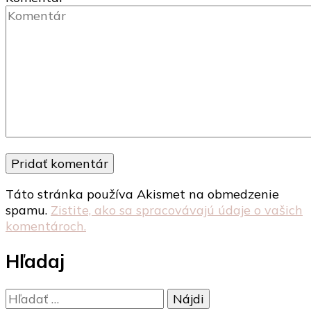
Táto stránka používa Akismet na obmedzenie
spamu.
Zistite, ako sa spracovávajú údaje o vašich
komentároch.
Hľadaj
Hľadať: