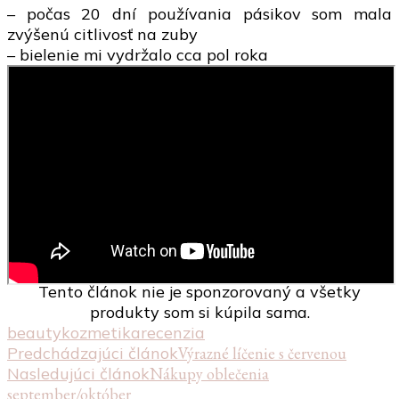
– počas 20 dní používania pásikov som mala
zvýšenú citlivosť na zuby
– bielenie mi vydržalo cca pol roka
Tento článok nie je sponzorovaný a všetky
produkty som si kúpila sama.
beauty
kozmetika
recenzia
Navigácia
Predchádzajúci článok
Výrazné líčenie s červenou
Nasledujúci článok
Nákupy oblečenia
v
september/október