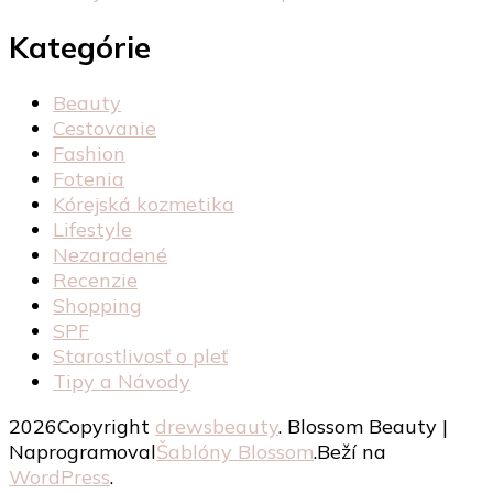
Kategórie
Beauty
Cestovanie
Fashion
Fotenia
Kórejská kozmetika
Lifestyle
Nezaradené
Recenzie
Shopping
SPF
Starostlivosť o pleť
Tipy a Návody
2026Copyright
drewsbeauty
.
Blossom Beauty |
Naprogramoval
Šablóny Blossom
.Beží na
WordPress
.