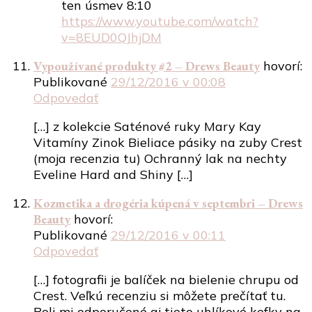
ten úsmev 8:10
https://www.youtube.com/watch?
v=8EUD0QJhjDM
Vypoužívané produkty #2 – Drews Beauty
hovorí:
Publikované
29/12/2016 v 00:08
Odpovedať
[…] z kolekcie Saténové ruky Mary Kay
Vitamíny Zinok Bieliace pásiky na zuby Crest
(moja recenzia tu) Ochranný lak na nechty
Eveline Hard and Shiny […]
Kozmetika a drogéria kúpená v septembri – Drews
Beauty
hovorí:
Publikované
29/12/2016 v 00:11
Odpovedať
[…] fotografii je balíček na bielenie chrupu od
Crest. Veľkú recenziu si môžete prečítať tu.
Boli mi odporučené aj tieto uhlíkové kefky na