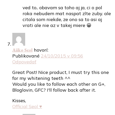
ved to.. obavam sa toho aj ja, ci o pol
roka nebudem mat naspat zlte zuby. ale
citala som niekde, ze ono sa to asi aj
vrati ale nie az v takej miere 😀
Aiiko Seol
hovorí:
Publikované
24/10/2015 v 09:56
Odpovedať
Great Post! Nice product, I must try this one
for my whitening teeth ^^
Would you like to follow each other on G+,
Bloglovin, GFC? I'll follow back after it.
Kisses,
Official Seol ♥