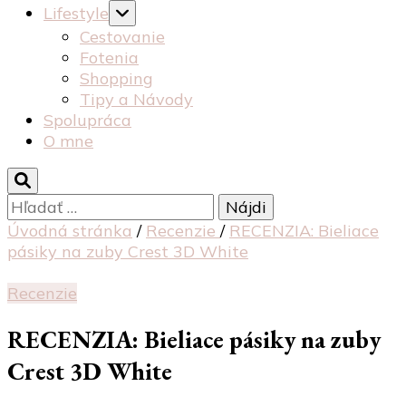
Lifestyle
Cestovanie
Fotenia
Shopping
Tipy a Návody
Spolupráca
O mne
Hľadať:
Úvodná stránka
/
Recenzie
/
RECENZIA: Bieliace
pásiky na zuby Crest 3D White
Recenzie
RECENZIA: Bieliace pásiky na zuby
Crest 3D White