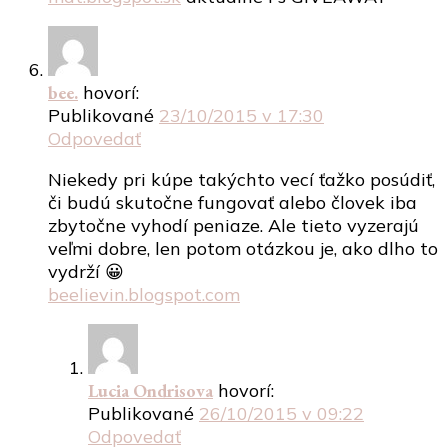
bee.
hovorí:
Publikované
23/10/2015 v 17:30
Odpovedať
Niekedy pri kúpe takýchto vecí ťažko posúdiť,
či budú skutočne fungovať alebo človek iba
zbytočne vyhodí peniaze. Ale tieto vyzerajú
veľmi dobre, len potom otázkou je, ako dlho to
vydrží 😀
beelievin.blogspot.com
Lucia Ondrisova
hovorí:
Publikované
26/10/2015 v 09:22
Odpovedať