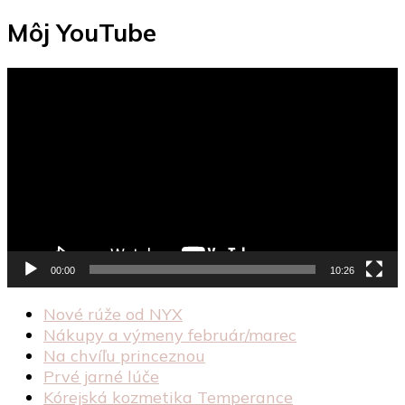
Môj YouTube
Video
prehrávač
00:00
10:26
Nové rúže od NYX
Nákupy a výmeny február/marec
Na chvíľu princeznou
Prvé jarné lúče
Kórejská kozmetika Temperance