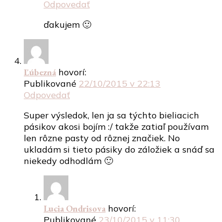
Odpovedať
ďakujem 🙂
Ľúbezná
hovorí:
Publikované
22/10/2015 v 22:13
Odpovedať
Super výsledok, len ja sa týchto bieliacich
pásikov akosi bojím :/ takže zatiaľ používam
len rôzne pasty od rôznej značiek. No
ukladám si tieto pásiky do záložiek a snáď sa
niekedy odhodlám 🙂
Lucia Ondrisova
hovorí:
Publikované
23/10/2015 v 11:30