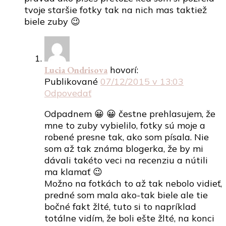
tvoje staršie fotky tak na nich mas taktiež
biele zuby 😉
Lucia Ondrisova
hovorí:
Publikované
07/12/2015 v 13:03
Odpovedať
Odpadnem 😀 😀 čestne prehlasujem, že
mne to zuby vybielilo, fotky sú moje a
robené presne tak, ako som písala. Nie
som až tak známa blogerka, že by mi
dávali takéto veci na recenziu a nútili
ma klamať 😉
Možno na fotkách to až tak nebolo vidieť,
predné som mala ako-tak biele ale tie
bočné fakt žlté, tuto si to napríklad
totálne vidím, že boli ešte žlté, na konci