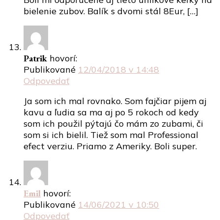
bielenie zubov. Balík s dvomi stál 8Eur, […]
Patrik
hovorí:
Publikované
12/04/2018 v 14:48
Odpovedať
Ja som ich mal rovnako. Som fajčiar pijem aj
kavu a ľudia sa ma aj po 5 rokoch od kedy
som ich použil pýtajú čo mám zo zubami, či
som si ich bielil. Tiež som mal Professional
efect verziu. Priamo z Ameriky. Boli super.
Emil
hovorí:
Publikované
14/06/2021 v 10:50
Odpovedať