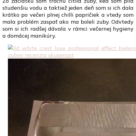
Zo začiatku som trochu cítila zuby, keď som pila
studenšiu vodu a taktiež jeden deň som si ich dala
krátko po večeri plnej chilli papričiek a vtedy som
mala problém zaspať ako ma boleli zuby. Odvtedy
som si ich radšej dávala v rámci večernej hygieny
a domácej manikúry.