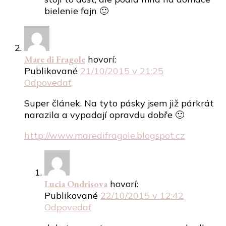
bielenie fajn 🙂
Mare di Fragole
hovorí:
Publikované
21/10/2015 v 21:25
Odpovedať
Super článek. Na tyto pásky jsem již párkrát
narazila a vypadají opravdu dobře 🙂
http://www.maredifragole.blogspot.cz
Lucia Ondrisova
hovorí:
Publikované
22/10/2015 v 12:42
Odpovedať