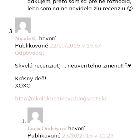
dakujem, preto som sa pre ne rozhodla,
lebo som na ne nevidela zlu recenziu 🙂
Nicole K.
hovorí:
Publikované
22/10/2015 v 15:57
Odpovedať
Skvelá recenzia!:) … neuveritelna zmena!!:ň♥
Krásny deň!
XOXO
http://nikolaknazikova.blogspot.sk/
Lucia Ondrisova
hovorí:
Publikované
23/10/2015 v 11:29