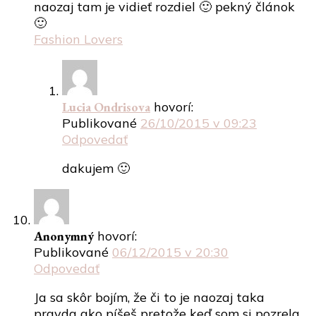
naozaj tam je vidieť rozdiel 🙂 pekný článok
🙂
Fashion Lovers
Lucia Ondrisova
hovorí:
Publikované
26/10/2015 v 09:23
Odpovedať
dakujem 🙂
Anonymný
hovorí:
Publikované
06/12/2015 v 20:30
Odpovedať
Ja sa skôr bojím, že či to je naozaj taka
pravda ako píšeš pretože keď som si pozrela