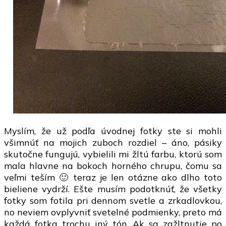
Myslím, že už podľa úvodnej fotky ste si mohli
všimnúť na mojich zuboch rozdiel – áno, pásiky
skutočne fungujú, vybielili mi žltú farbu, ktorú som
mala hlavne na bokoch horného chrupu, čomu sa
veľmi teším 🙂 teraz je len otázne ako dlho toto
bieliene vydrží. Ešte musím podotknúť, že všetky
fotky som fotila pri dennom svetle a zrkadlovkou,
no neviem ovplyvniť svetelné podmienky, preto má
každá fotka trochu iný tón. Ak sa zažltnutie po