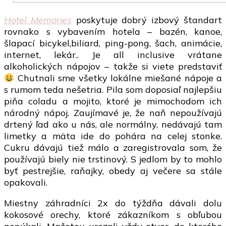
Hotel Memories
poskytuje dobrý izbový štandart
rovnako s vybavením hotela – bazén, kanoe,
šlapací bicykel,biliard, ping-pong, šach, animácie,
internet, lekár.. Je all inclusive vrátane
alkoholických nápojov – takže si viete predstaviť
Chutnali sme všetky lokálne miešané nápoje a
s rumom teda nešetria. Pila som doposiaľ najlepšiu
piňa coladu a mojito, ktoré je mimochodom ich
národný nápoj. Zaujímavé je, že naň nepoužívajú
drtený ľad ako u nás, ale normálny, nedávajú tam
limetky a mäta ide do pohára na celej stonke.
Cukru dávajú tiež málo a zaregistrovala som, že
používajú biely nie trstinový. S jedlom by to mohlo
byť pestrejšie, raňajky, obedy aj večere sa stále
opakovali.
Miestny záhradníci 2x do týždňa dávali dolu
kokosové orechy, ktoré zákazníkom s obľubou