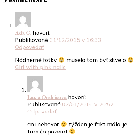
Aďa G.
hovorí:
Publikované
31/12/2015 v 16:33
Odpovedať
Nádherné fotky
muselo tam byť skvelo
Girl with pink nails
Lucia Ondrisova
hovorí:
Publikované
02/01/2016 v 20:52
Odpovedať
ani nehovor
týždeň je fakt málo, je
tam čo pozerať