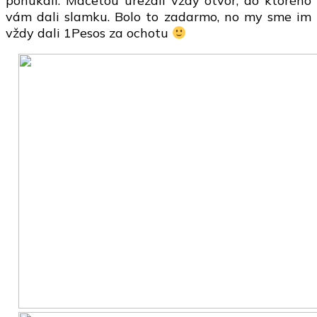
ponúkali. Mačetou urezali vždy otvor, do ktorého
vám dali slamku. Bolo to zadarmo, no my sme im
vždy dali 1Pesos za ochotu