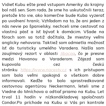
Vidieť Kubu ešte pred vstupom Ameriky do krajiny
na
bol náš sen. Som rada, že sme ho uskutočnili teraz,
Kube
pretože kto vie, ako komerčne bude Kuba vyzerať
po uvoľnení hraníc. Vzhľadom na to, že ani jeden z
nás nevie po španielsky, nechceli sme cestovať na
vlastnú päsť a ísť bývať k domácim. Všade na
fórach som sa totiž dočítala, že miestny veľmi
anglicky nehovoria. Taktiež som odmietla možnosť
ísť do turisticky umelého Varadera. Našla som
zaujímavý rezort v oblasti
Jibacoa
, čo je presne
medzi Havanou a Varaderom. Zájazd som
kupovala cez českú
stránku
https://www.nacesty.cz
s ich prístupom
som bola veľmi spokojná o všetkom dobre
informovali. Keďže to bolo sprostredkované
cestovnou agentúrou Neckermann, leteli sme z
Viedne do Mníchova a odtiaľ priamo na Kubu. Let
trval 11 hodín v nízkonákladovej spoločnosti
Condor.Po príchode na Kubu si Vás pri kontrole