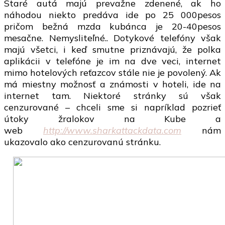
Staré autá majú prevažne zdenené, ak ho
náhodou niekto predáva ide po 25 000pesos
pričom bežná mzda kubánca je 20-40pesos
mesačne. Nemysliteľné.. Dotykové telefóny však
majú všetci, i keď smutne priznávajú, že polka
aplikácii v telefóne je im na dve veci, internet
mimo hotelových reťazcov stále nie je povolený. Ak
má miestny možnosť a známosti v hoteli, ide na
internet tam. Niektoré stránky sú však
cenzurované – chceli sme si napríklad pozrieť
útoky žralokov na Kube a
web
http://www.sharkattackdata.com
nám
ukazovalo ako cenzurovanú stránku.