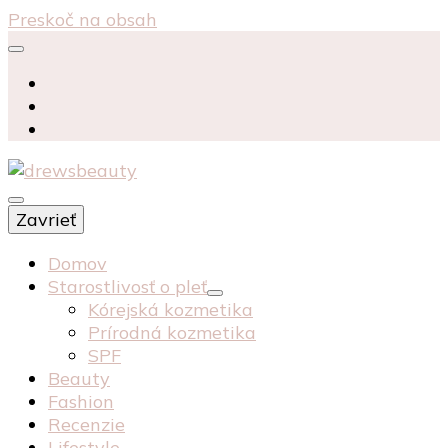
Preskoč na obsah
starostlivosť péče o pleť recenzia recenze
Zavrieť
kosmetika kozmetika
drewsbeauty
Domov
Starostlivosť o pleť
Kórejská kozmetika
Prírodná kozmetika
SPF
Beauty
Fashion
Recenzie
Lifestyle