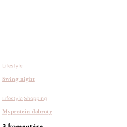
Lifestyle
Swing night
Lifestyle
Shopping
Myprotein dobroty
3 komentáre