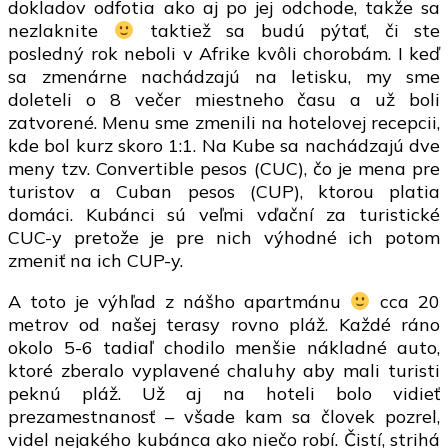
dokladov odfotia ako aj po jej odchode, takže sa
nezlaknite
taktiež sa budú pýtať, či ste
posledný rok neboli v Afrike kvôli chorobám. I keď
sa zmenárne nachádzajú na letisku, my sme
doleteli o 8 večer miestneho času a už boli
zatvorené. Menu sme zmenili na hotelovej recepcii,
kde bol kurz skoro 1:1. Na Kube sa nachádzajú dve
meny tzv. Convertible pesos (CUC), čo je mena pre
turistov a Cuban pesos (CUP), ktorou platia
domáci. Kubánci sú veľmi vďační za turistické
CUC-y pretože je pre nich výhodné ich potom
zmeniť na ich CUP-y.
A toto je výhľad z nášho apartmánu
cca 20
metrov od našej terasy rovno pláž. Každé ráno
okolo 5-6 tadiaľ chodilo menšie nákladné auto,
ktoré zberalo vyplavené chaluhy aby mali turisti
peknú pláž. Už aj na hoteli bolo vidieť
prezamestnanosť – všade kam sa človek pozrel,
videl nejakého kubánca ako niečo robí. Čistí, strihá