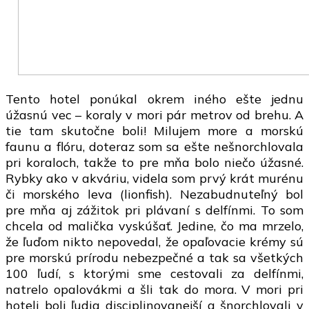
Tento hotel ponúkal okrem iného ešte jednu
úžasnú vec – koraly v mori pár metrov od brehu. A
tie tam skutočne boli! Milujem more a morskú
faunu a flóru, doteraz som sa ešte nešnorchlovala
pri koraloch, takže to pre mňa bolo niečo úžasné.
Rybky ako v akváriu, videla som prvý krát murénu
či morského leva (lionfish). Nezabudnuteľný bol
pre mňa aj zážitok pri plávaní s delfínmi. To som
chcela od malička vyskúšať. Jedine, čo ma mrzelo,
že ľuďom nikto nepovedal, že opaľovacie krémy sú
pre morskú prírodu nebezpečné a tak sa všetkých
100 ľudí, s ktorými sme cestovali za delfínmi,
natrelo opalovákmi a šli tak do mora. V mori pri
hoteli boli ľudia disciplinovanejší a šnorchlovali v