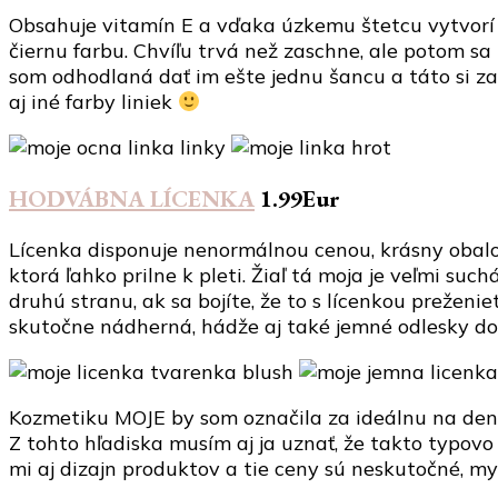
Obsahuje vitamín E a vďaka úzkemu štetcu vytvorí p
čiernu farbu. Chvíľu trvá než zaschne, ale potom sa n
som odhodlaná dať im ešte jednu šancu a táto si za
aj iné farby liniek
HODVÁBNA LÍCENKA
1.99Eur
Lícenka disponuje nenormálnou cenou, krásny obalom
ktorá ľahko prilne k pleti. Žiaľ tá moja je veľmi s
druhú stranu, ak sa bojíte, že to s lícenkou preženie
skutočne nádherná, hádže aj také jemné odlesky do t
Kozmetiku MOJE by som označila za ideálnu na denn
Z tohto hľadiska musím aj ja uznať, že takto typo
mi aj dizajn produktov a tie ceny sú neskutočné, mys