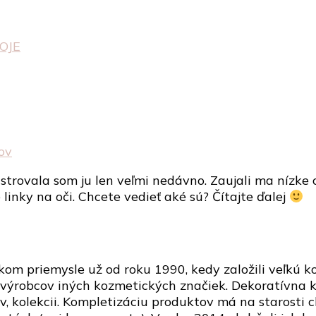
OJE
na
ov
RECENZIA:
istrovala som ju len veľmi nedávno. Zaujali ma nízke 
Kozmetika
e linky na oči. Chcete vedieť aké sú? Čítajte ďalej
MOJE
om priemysle už od roku 1990, kedy založili veľkú ko
 výrobcov iných kozmetických značiek. Dekoratívna k
ov, kolekcii. Kompletizáciu produktov má na starosti