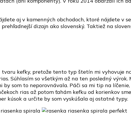
atách (ani komponenty). V roku 2014 obdržali ich ba
ájdete aj v kamenných obchodoch, ktoré nájdete v se
a prehľadnejší dizajn ako slovenský. Taktiež na slov
 tvaru kefky, pretože tento typ štetín mi vyhovuje na
 rias. Súhlasím so všetkým až na ten posledný výrok.
i by som to neporovnávala. Páči sa mi tip na líčenie,
nčekoch rias až potom ťahám kefku od korienkov sme
er kúsok a určite by som vyskúšala aj ostatné typy.