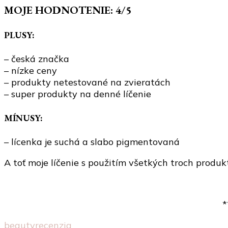
MOJE HODNOTENIE: 4/5
PLUSY:
– česká značka
– nízke ceny
– produkty netestované na zvieratách
– super produkty na denné líčenie
MÍNUSY:
– lícenka je suchá a slabo pigmentovaná
A toť moje líčenie s použitím všetkých troch prod
*
beauty
recenzia