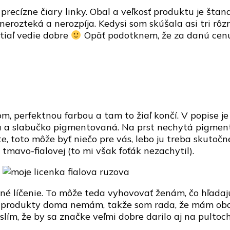
recízne čiary linky. Obal a veľkosť produktu je štan
erozteká a nerozpíja. Kedysi som skúšala asi tri rôzne
tiaľ vedie dobre
Opäť podotknem, že za danú cenu 
, perfektnou farbou a tam to žiaľ končí. V popise j
uchá a slabučko pigmentovaná. Na prst nechytá pigmen
te, toto môže byť niečo pre vás, lebo ju treba skutočn
mavo-fialovej (to mi však foťák nezachytil).
é líčenie. To môže teda vyhovovať ženám, čo hľadaj
vo produkty doma nemám, takže som rada, že mám obo
lím, že by sa značke veľmi dobre darilo aj na pultoch