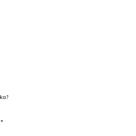
ka?
**