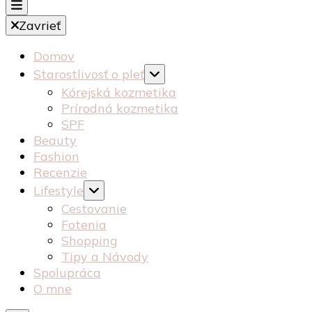
starostlivosť péče o pleť recenzia recenze kosmeti
Zavrieť
drewsbeauty
Domov
Starostlivosť o pleť
Kórejská kozmetika
Prírodná kozmetika
SPF
Beauty
Fashion
Recenzie
Lifestyle
Cestovanie
Fotenia
Shopping
Tipy a Návody
Spolupráca
O mne