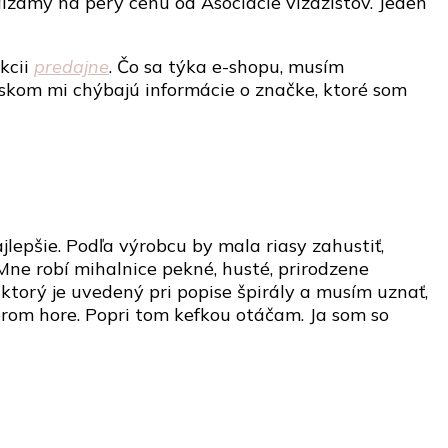
lzámy na pery cenu od Asociácie vizážistov. Jeden
kcii
predajne
. Čo sa týka e-shopu, musím
enskom mi chýbajú informácie o značke, ktoré som
jlepšie. Podľa výrobcu by mala riasy zahustiť,
 Mne robí mihalnice pekné, husté, prirodzene
 ktorý je uvedený pri popise špirály a musím uznať,
rom hore. Popri tom kefkou otáčam. Ja som so