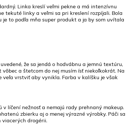
dardný. Linka kreslí veľmi pekne a má intenzívnu
 tekuté linky a veľmi sa pri kreslení rozpíjali. Bola
je to podľa mňa super produkt a ja by som uvítala
e uvedené, že sa jendá o hodvábnu a jemnú textúru,
t vôbec a štetcom do nej musím ísť niekoľkokrát. Na
e veľa vrstviť aby vynikla. Farba v kalíšku je však
ú v líčení nežnosť a nemajú rady prehnaný makeup.
hatenú zbierku aj o menej výrazné výrobky. Páči sa
 viacerých drogérii.