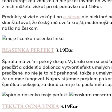
teda európskou značkou a nie je testovaná na zvier
z nich môžete získať pri objednávke nad 15Eur.
Produkty si viete zakúpiť na
e-shope
ale niektoré n
skonštatovať, že český má oveľa krajší, modernejší 
našla na českom.
RIASENKA PERFEKT
3.19Eur
Špirála má veľmi pekný dizajn. Vybrala som si podľa
predĺžiť a oddeliť a dokonca vytvoriť efekt umelých
predĺžené, no nie je to nič prehnané, takže s umelým
že na mne fungoval. Najprv si jemne prejdem po ko
špirálou spokojná, za danú cenu je to podľa mňa sup
TEKUTÁ OČNÁ LINKA
3.19Eur