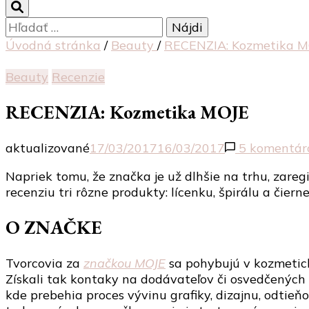
Hľadať:
Úvodná stránka
/
Beauty
/
RECENZIA: Kozmetika M
Beauty
Recenzie
RECENZIA: Kozmetika MOJE
aktualizované
17/03/2017
16/03/2017
5 komentár
Napriek tomu, že značka je už dlhšie na trhu, zareg
recenziu tri rôzne produkty: lícenku, špirálu a čiern
O ZNAČKE
Tvorcovia za
značkou MOJE
sa pohybujú v kozmetick
Získali tak kontaky na dodávateľov či osvedčených
kde prebehia proces vývinu grafiky, dizajnu, odtieň