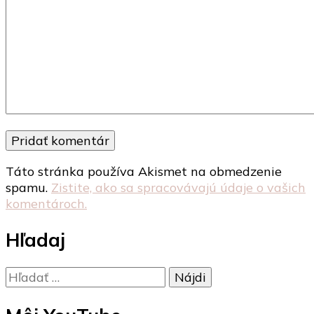
Táto stránka používa Akismet na obmedzenie
spamu.
Zistite, ako sa spracovávajú údaje o vašich
komentároch.
Hľadaj
Hľadať: