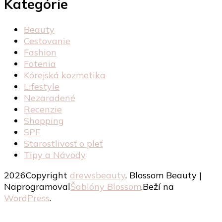
Kategórie
Beauty
Cestovanie
Fashion
Fotenia
Kórejská kozmetika
Lifestyle
Nezaradené
Recenzie
Shopping
SPF
Starostlivosť o pleť
Tipy a Návody
2026Copyright
drewsbeauty
.
Blossom Beauty |
Naprogramoval
Šablóny Blossom
.Beží na
WordPress
.