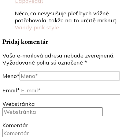
Odpovedať
Něco, co nevysušuje pleť bych vážně
potřebovala, takže na to určitě mrknu:).
Windy pink style
Pridaj komentár
Vaša e-mailová adresa nebude zverejnená.
Vyžadované polia sú označené
*
Meno
*
Email
*
Webstránka
Komentár