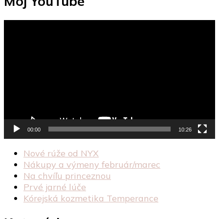
Môj YouTube
Video
prehrávač
00:00
10:26
Nové rúže od NYX
Nákupy a výmeny február/marec
Na chvíľu princeznou
Prvé jarné lúče
Kórejská kozmetika Temperance