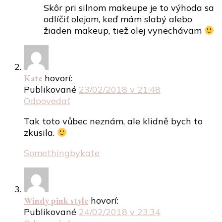
Skôr pri silnom makeupe je to výhoda sa
odlíčiť olejom, keď mám slabý alebo
žiaden makeup, tiež olej vynechávam
Kate
hovorí:
Publikované
23/02/2018 v 21:48
Odpovedať
Tak toto vůbec neznám, ale klidně bych to
zkusila.
Somethingbykate
Windy pink style
hovorí:
Publikované
24/02/2018 v 23:34