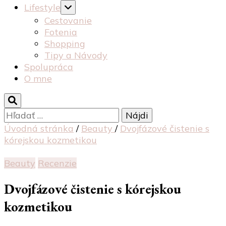
Lifestyle
Cestovanie
Fotenia
Shopping
Tipy a Návody
Spolupráca
O mne
Hľadať:
Úvodná stránka
/
Beauty
/
Dvojfázové čistenie s
kórejskou kozmetikou
Beauty
Recenzie
Dvojfázové čistenie s kórejskou
kozmetikou