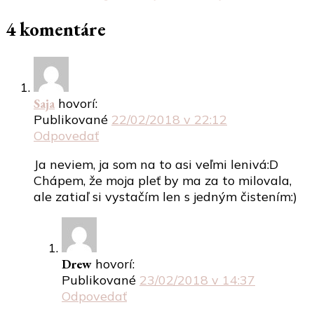
4 komentáre
Saja
hovorí:
Publikované
22/02/2018 v 22:12
Odpovedať
Ja neviem, ja som na to asi veľmi lenivá:D
Chápem, že moja pleť by ma za to milovala,
ale zatiaľ si vystačím len s jedným čistením:)
Drew
hovorí:
Publikované
23/02/2018 v 14:37
Odpovedať