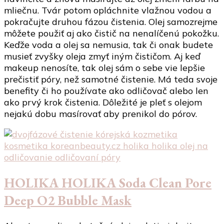
mliečnu. Tvár potom opláchnite vlažnou vodou a
pokračujte druhou fázou čistenia. Olej samozrejme
môžete použiť aj ako čistič na nenalíčenú pokožku.
Keďže voda a olej sa nemusia, tak či onak budete
musieť zvyšky oleja zmyť iným čističom. Aj keď
makeup nenosíte, tak olej sám o sebe vie lepšie
prečistiť póry, než samotné čistenie. Má teda svoje
benefity či ho používate ako odličovač alebo len
ako prvý krok čistenia. Dôležité je pleť s olejom
nejakú dobu masírovať aby prenikol do pórov.
HOLIKA HOLIKA Soda Clean Pore
Deep O2 Bubble Mask