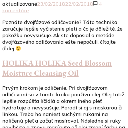
aktualizované
23/02/2018
22/02/2018
4
na
komentáre
Dvojfázové
Poznáte dvojfázové odličovanie? Táto technika
čistenie
zaručuje lepšie vyčistenie pleti a čo je dôležité, že
s
pokožku nevysušuje. Ak ste doposiaľ o metóde
kórejskou
dvojfázového odličovania ešte nepočuli, čítajte
kozmetikou
ďalej
HOLIKA HOLIKA Seed Blossom
Moisture Cleansing Oil
Prvým krokom je odlíčenie. Pri dvojfázovom
odličovaní sa v tomto kroku používa olej. Olej totiž
lepšie rozpúšťa líčidlá a okrem iného pleť
hydratuje a nevysušuje. Poradí si aj s maskarou či
linkou. Treba ho naniesť suchými rukami na
nalíčenú pleť a začať masírovať. Následne si ruky
navlhčite a znovu masírujte až olej zmení farbu na