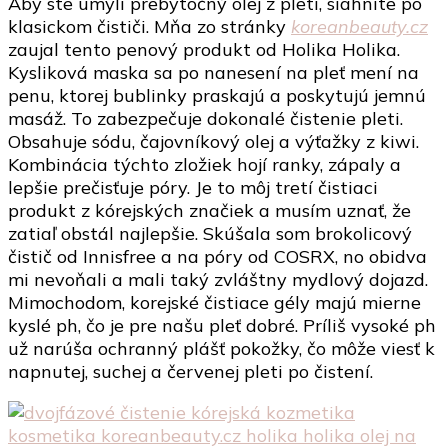
Aby ste umyli prebytočný olej z pleti, siahnite po
klasickom čističi. Mňa zo stránky
koreanbeauty.cz
zaujal tento penový produkt od Holika Holika.
Kysliková maska sa po nanesení na pleť mení na
penu, ktorej bublinky praskajú a poskytujú jemnú
masáž. To zabezpečuje dokonalé čistenie pleti.
Obsahuje sódu, čajovníkový olej a výťažky z kiwi.
Kombinácia týchto zložiek hojí ranky, zápaly a
lepšie prečisťuje póry. Je to môj tretí čistiaci
produkt z kórejských značiek a musím uznať, že
zatiaľ obstál najlepšie. Skúšala som brokolicový
čistič od Innisfree a na póry od COSRX, no obidva
mi nevoňali a mali taký zvláštny mydlový dojazd.
Mimochodom, korejské čistiace gély majú mierne
kyslé ph, čo je pre našu pleť dobré. Príliš vysoké ph
už narúša ochranný plášť pokožky, čo môže viesť k
napnutej, suchej a červenej pleti po čistení.