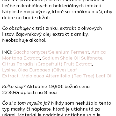
liečbe mikrobiálnych a bakteriálnych infekcii.
Náplaste majú výrezy, ktoré sa zaháknu o uši, aby
dobre na brade držali.
Čo obsahuje?
citrát zinku, extrakt z olivových
listov, čajovníkový olej, extrakt z arniky.
Neobsahuje alkohol.
INCI:
Saccharomyces/​Selenium Ferment
,
Arnica
Montana Extract
,
Sodium Shale Oil Sulfonate
,
Citrus Paradisi (Grapefruit) Fruit Extract
,
Lysine
,
Olea Europaea (Olive) Leaf
Extract
, ,
Melaleuca Alternifolia (Tea Tree) Leaf Oil
Koľko stojí?
Aktuálne 19,90€ bežná cena
23,90€/náplasti na 8 nocí
Čo si o tom myslím ja?
Nikdy som neskúšala tento
typ masky či náplaste, ktorá je utiahnutá za
ušami. Materiál je poddajný, natiahne sa a je