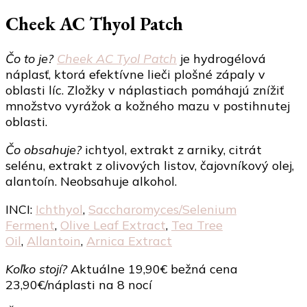
Cheek AC Thyol Patch
Čo to je?
Cheek AC Tyol Patch
je hydrogélová
náplasť, ktorá efektívne lieči plošné zápaly v
oblasti líc. Zložky v náplastiach pomáhajú znížiť
množstvo vyrážok a kožného mazu v postihnutej
oblasti.
Čo obsahuje?
ichtyol, extrakt z arniky, citrát
selénu, extrakt z olivových listov, čajovníkový olej,
alantoín. Neobsahuje alkohol.
INCI:
Ichthyol
,
Saccharomyces/​Selenium
Ferment
,
Olive Leaf Extract
,
Tea Tree
Oil
,
Allantoin
,
Arnica Extract
Koľko stojí?
Aktuálne 19,90€ bežná cena
23,90€/náplasti na 8 nocí