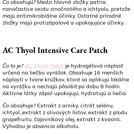
Čo obsahujú?
Medzi hlavné zložky patria
nanočastice oxidu zinočnatého a ichtyolu, pretože
majú antimikrobiálne účinky. Ostatné prírodné
zložky majú protizápalové a upokojujúce účinky.
AC Thyol Intensive Care Patch
Čo to je?
AC Thyol Patch
je hydrogélová náplasť
určená na liečbu vyrážok. Obsahuje 16 menších
náplastí v tvare krúžkov, ktoré sa aplikujú lokálne
na vyrážku a nechajú pôsobiť po dobu 8 hodín.
Aktívne látky zápal upokojujú, hydratujú a liečia.
Čo obsahuje?
Extrakt z arniky, citrát selénu,
ichtyol, extrakt z olivových listov, extrakt z plodu
grapefruitu, čajovníkový olej, extrakt z kvasníc.
Výhodou je absencia alkoholu.