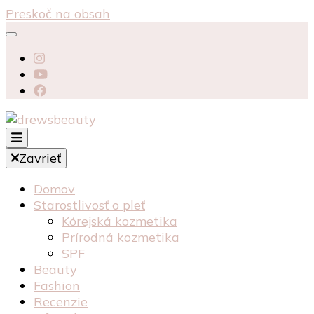
Preskoč na obsah
starostlivosť péče o pleť recenzia recenze
Zavrieť
kosmetika kozmetika
drewsbeauty
Domov
Starostlivosť o pleť
Kórejská kozmetika
Prírodná kozmetika
SPF
Beauty
Fashion
Recenzie