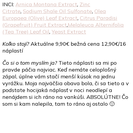
INCI:
Arnica Montana Extract
,
Zinc
Citrate
,
Sodium Shale Oil Sulfonate
,
Olea
Europaea (Olive) Leaf Extract
,
Citrus Paradisi
(Grapefruit) Fruit Extract
,
Melaleuca Alternifolia
(Tea Tree) Leaf Oil
,
Yeast Extract
Koľko stojí?
Aktuálne 9,90€ bežná cena 12,90€/16
náplastí
Čo si o tom myslím ja?
Tieto náplasti sa mi po
pravde páčia najviac. Keď nemáte celoplošný
zápal, úplne vám stačí menší kúsok na jednu
vyrážku. Moja najväčšia obava bola, či sa tieto a v
podstate hocijaká náplasť v noci neodlepí a
nenájdem si ich ráno na vankúši. ABSOLÚTNE! Čo
som si kam nalepila, tam to ráno aj ostalo 🙂