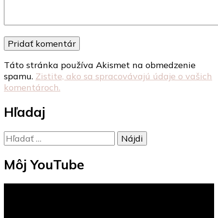
Táto stránka používa Akismet na obmedzenie
spamu.
Zistite, ako sa spracovávajú údaje o vašich
komentároch.
Hľadaj
Hľadať:
Môj YouTube
Video
prehrávač