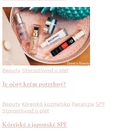
Beauty
Starostlivosť o pleť
Je očný krém potrebný?
Beauty
Kórejská kozmetika
Recenzie
SPF
Starostlivosť o pleť
Kórejské a japonské SPF