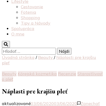
Lifestyle
Cestovanie
Fotenia
Shopping
Tipy a Návody
Spolupráca
O mne
Hľadať:
Úvodná stránka
/
Beauty
/
Náplasti pre krajšiu
pleť
Beauty
Kórejská kozmetika
Recenzie
Starostlivosť
o pleť
Náplasti pre krajšiu pleť
aktualizované
03/06/2020
03/06/2020
Zanechať