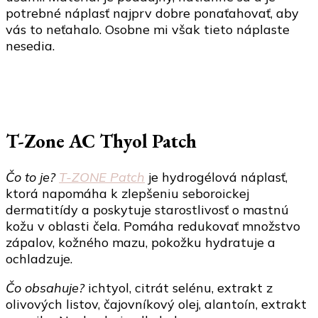
potrebné náplasť najprv dobre ponaťahovať, aby
vás to neťahalo. Osobne mi však tieto náplaste
nesedia.
T-Zone AC Thyol Patch
Čo to je?
T-ZONE Patch
je hydrogélová náplasť,
ktorá napomáha k zlepšeniu seboroickej
dermatitídy a poskytuje starostlivosť o mastnú
kožu v oblasti čela. Pomáha redukovať množstvo
zápalov, kožného mazu, pokožku hydratuje a
ochladzuje.
Čo obsahuje?
ichtyol, citrát selénu, extrakt z
olivových listov, čajovníkový olej, alantoín, extrakt