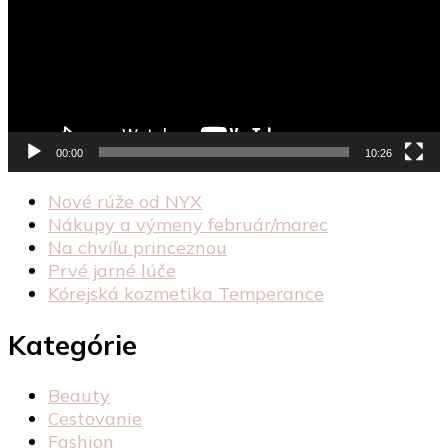
00:00
10:26
Nové rúže od NYX
Nákupy a výmeny február/marec
Na chvíľu princeznou
Prvé jarné lúče
Kórejská kozmetika Temperance
Kategórie
Beauty
Cestovanie
Fashion