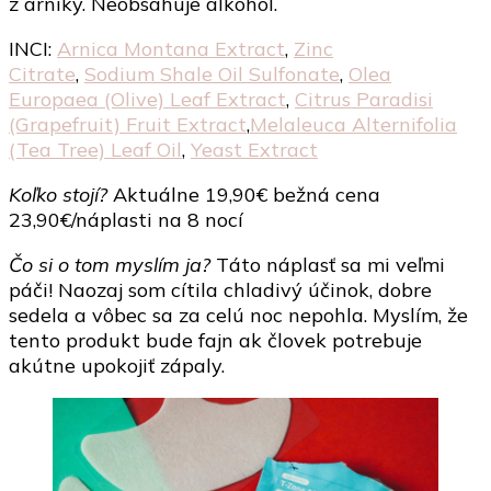
z arniky. Neobsahuje alkohol.
INCI:
Arnica Montana Extract
,
Zinc
Citrate
,
Sodium Shale Oil Sulfonate
,
Olea
Europaea (Olive) Leaf Extract
,
Citrus Paradisi
(Grapefruit) Fruit Extract
,
Melaleuca Alternifolia
(Tea Tree) Leaf Oil
,
Yeast Extract
Koľko stojí?
Aktuálne 19,90€ bežná cena
23,90€/náplasti na 8 nocí
Čo si o tom myslím ja?
Táto náplasť sa mi veľmi
páči! Naozaj som cítila chladivý účinok, dobre
sedela a vôbec sa za celú noc nepohla. Myslím, že
tento produkt bude fajn ak človek potrebuje
akútne upokojiť zápaly.