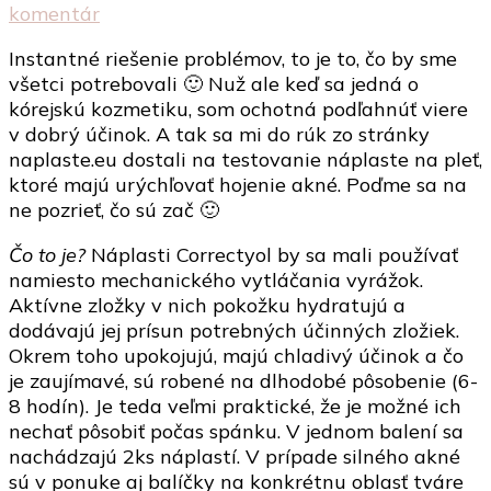
k
komentár
článku
Instantné riešenie problémov, to je to, čo by sme
Náplasti
všetci potrebovali 🙂 Nuž ale keď sa jedná o
pre
kórejskú kozmetiku, som ochotná podľahnúť viere
krajšiu
v dobrý účinok. A tak sa mi do rúk zo stránky
pleť
naplaste.eu dostali na testovanie náplaste na pleť,
ktoré majú urýchľovať hojenie akné. Poďme sa na
ne pozrieť, čo sú zač 🙂
Čo to je?
Náplasti Correctyol by sa mali používať
namiesto mechanického vytláčania vyrážok.
Aktívne zložky v nich pokožku hydratujú a
dodávajú jej prísun potrebných účinných zložiek.
Okrem toho upokojujú, majú chladivý účinok a čo
je zaujímavé, sú robené na dlhodobé pôsobenie (6-
8 hodín). Je teda veľmi praktické, že je možné ich
nechať pôsobiť počas spánku. V jednom balení sa
nachádzajú 2ks náplastí. V prípade silného akné
sú v ponuke aj balíčky na konkrétnu oblasť tváre