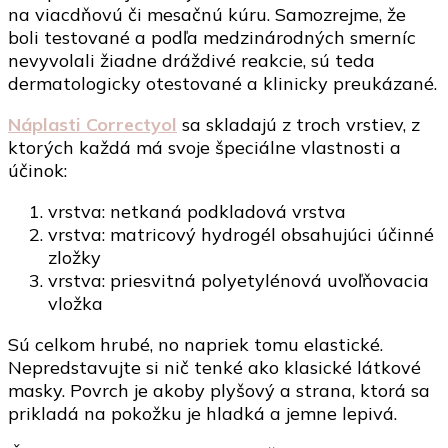
na viacdňovú či mesačnú kúru. Samozrejme, že
boli testované a podľa medzinárodných smerníc
nevyvolali žiadne dráždivé reakcie, sú teda
dermatologicky otestované a klinicky preukázané.
Náplasti Correctyol
sa skladajú z troch vrstiev, z
ktorých každá má svoje špeciálne vlastnosti a
účinok:
vrstva: netkaná podkladová vrstva
vrstva: matricový hydrogél obsahujúci účinné
zložky
vrstva: priesvitná polyetylénová uvoľňovacia
vložka
Sú celkom hrubé, no napriek tomu elastické.
Nepredstavujte si nič tenké ako klasické látkové
masky. Povrch je akoby plyšový a strana, ktorá sa
prikladá na pokožku je hladká a jemne lepivá.