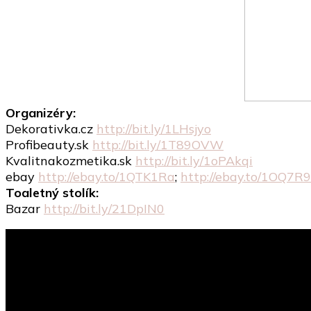
Organizéry:
Dekorativka.cz
http://bit.ly/1LHsjyo
Profibeauty.sk
http://bit.ly/1T89OVW
Kvalitnakozmetika.sk
http://bit.ly/1oPAkqi
ebay
http://ebay.to/1QTK1Ra
;
http://ebay.to/1OQ7R
Toaletný stolík:
Bazar
http://bit.ly/21DpIN0