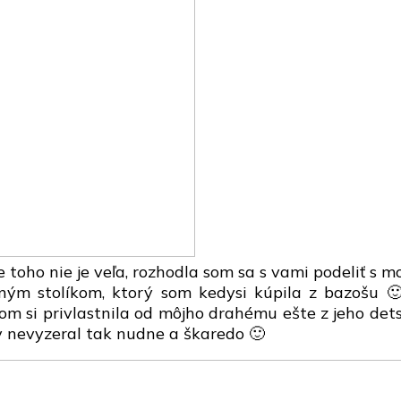
zbierka
kozmetiky
e toho nie je veľa, rozhodla som sa s vami podeliť s
ným stolíkom, ktorý som kedysi kúpila z bazošu 
som si privlastnila od môjho drahému ešte z jeho det
 nevyzeral tak nudne a škaredo 🙂