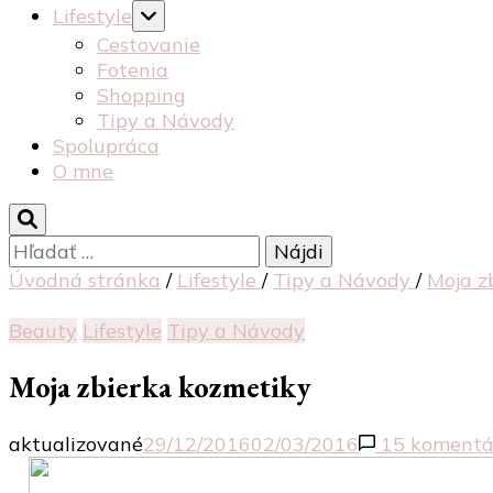
Lifestyle
Cestovanie
Fotenia
Shopping
Tipy a Návody
Spolupráca
O mne
Hľadať:
Úvodná stránka
/
Lifestyle
/
Tipy a Návody
/
Moja z
Beauty
Lifestyle
Tipy a Návody
Moja zbierka kozmetiky
aktualizované
29/12/2016
02/03/2016
15 komentá