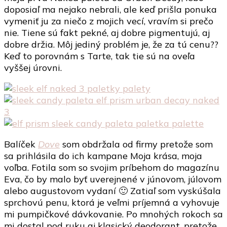
doposiaľ ma nejako nebrali, ale keď prišla ponuka
vymeniť ju za niečo z mojich vecí, vravím si prečo
nie. Tiene sú fakt pekné, aj dobre pigmentujú, aj
dobre držia. Môj jediný problém je, že za tú cenu??
Keď to porovnám s Tarte, tak tie sú na oveľa
vyššej úrovni.
Balíček
Dove
som obdržala od firmy pretože som
sa prihlásila do ich kampane Moja krása, moja
voľba. Fotila som so svojim príbehom do magazínu
Eva, čo by malo byť uverejnené v júnovom, júlovom
alebo augustovom vydaní 🙂 Zatiaľ som vyskúšala
sprchovú penu, ktorá je veľmi príjemná a vyhovuje
mi pumpičkové dávkovanie. Po mnohých rokoch sa
mi dostal pod ruku aj klasický deodorant, pretože