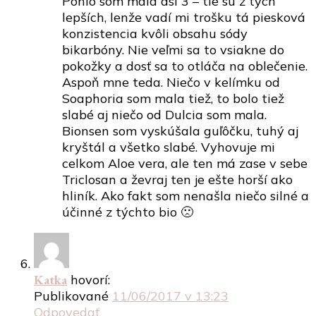
Ponio som mala asi 3 – tie sú z tých
lepších, lenže vadí mi trošku tá piesková
konzistencia kvôli obsahu sódy
bikarbóny. Nie veľmi sa to vsiakne do
pokožky a dosť sa to otláča na oblečenie.
Aspoň mne teda. Niečo v kelímku od
Soaphoria som mala tiež, to bolo tiež
slabé aj niečo od Dulcia som mala.
Bionsen som vyskúšala guľôčku, tuhý aj
kryštál a všetko slabé. Vyhovuje mi
celkom Aloe vera, ale ten má zase v sebe
Triclosan a ževraj ten je ešte horší ako
hliník. Ako fakt som nenašla niečo silné a
účinné z týchto bio 🙁
Katka
hovorí:
Publikované
11/06/2017 v 13:23
Odpovedať