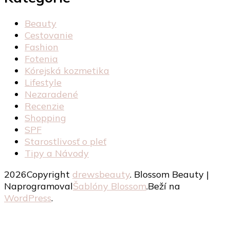
Beauty
Cestovanie
Fashion
Fotenia
Kórejská kozmetika
Lifestyle
Nezaradené
Recenzie
Shopping
SPF
Starostlivosť o pleť
Tipy a Návody
2026Copyright
drewsbeauty
.
Blossom Beauty |
Naprogramoval
Šablóny Blossom
.Beží na
WordPress
.