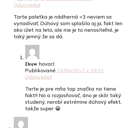
Odpovedať
Tarte paletka je nádherná <3 neviem sa
vynadívať. Dúhový som splašila aj ja, fakt len
ako úlet na leto, ale nie je to nenositeľné, je
taký jemný že sa dá.
Drew
hovorí:
Publikované
10/06/2017 v 18:51
Odpovedať
Tarte je pre mňa top značka na tiene
fakt!! No a rozjasňovač, áno je skôr taký
studený, nerobí extrémne dúhový efekt,
takže super 😀