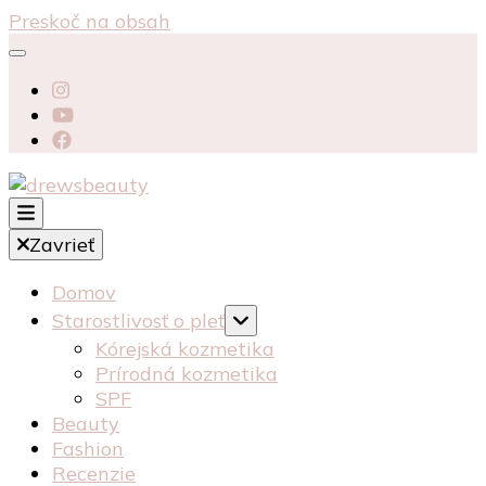
Preskoč na obsah
starostlivosť péče o pleť recenzia recenze
Zavrieť
kosmetika kozmetika
drewsbeauty
Domov
Starostlivosť o pleť
Kórejská kozmetika
Prírodná kozmetika
SPF
Beauty
Fashion
Recenzie