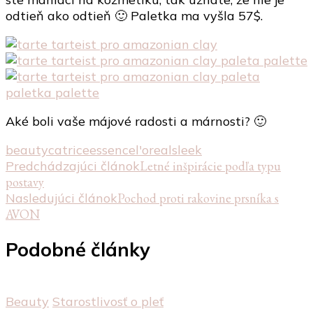
odtieň ako odtieň 🙂 Paletka ma vyšla 57$.
Aké boli vaše májové radosti a márnosti? 🙂
beauty
catrice
essence
l'oreal
sleek
Navigácia
Predchádzajúci článok
Letné inšpirácie podľa typu
postavy
v
Nasledujúci článok
Pochod proti rakovine prsníka s
článku
AVON
Podobné články
Beauty
Starostlivosť o pleť