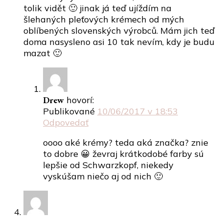
tolik vidět 🙂 jinak já teď ujíždím na
šlehaných pleťových krémech od mých
oblíbených slovenských výrobců. Mám jich teď
doma nasysleno asi 10 tak nevím, kdy je budu
mazat 🙂
Drew
hovorí:
Publikované
10/06/2017 v 18:53
Odpovedať
oooo aké krémy? teda aká značka? znie
to dobre 😀 ževraj krátkodobé farby sú
lepšie od Schwarzkopf, niekedy
vyskúšam niečo aj od nich 🙂