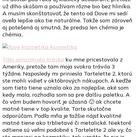
už dlho skúšam a používam rôzne bio bez hliníka.
A musím skonštatovať, že tento od Dove mi sedí
oveľa lepšie ako tie naturálne. Takže som zároveň
aj potešená aj smutná, že predsa len chémia je
chémia..
Táto amazónska kráska
ku mne pricestovala z
Ameriky, pretože tam moja svokra trávila 3
týždne. Naposledy mi priniesla Tartelette 2, ktorú
ste mohli vidieť v októbrových nákupoch. A keďže
som tieto tiene uznala ako za najlepšie, aké som
kedy mala, rozhodla som sa pre ďalšiu paletku. A
čo vám budem hovoriť, je úžasná 🙂 ak chcete
matné tiene v top kvalite, Tarte skutočne
odporúčam. Podľa mňa je ťažšie nájsť kvalitné
matné tiene ako trblietavé či metalické. Niektoré
odtiene sú veľmi podobné s Tartelette 2 ale vy, čo
ste maniaci na kozmetiku, tak uznáte, že nie je