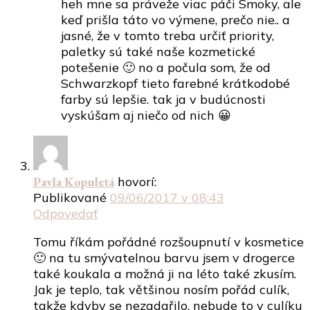
heh mne sa práveže viac páči Smoky, ale
keď prišla táto vo výmene, prečo nie.. a
jasné, že v tomto treba určiť priority,
paletky sú také naše kozmetické
potešenie 🙂 no a počula som, že od
Schwarzkopf tieto farebné krátkodobé
farby sú lepšie. tak ja v budúcnosti
vyskúšam aj niečo od nich 😀
Pavla Kopuletá
hovorí:
Publikované
09/06/2017 v 08:43
Odpovedať
Tomu říkám pořádné rozšoupnutí v kosmetice
🙂 na tu smývatelnou barvu jsem v drogerce
také koukala a možná ji na léto také zkusím.
Jak je teplo, tak většinou nosím pořád culík,
takže kdyby se nezadařilo, nebude to v culíku