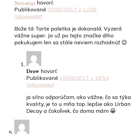
Suesanqa
hovorí:
Publikované
09/06/2017 v 12:06
Odpovedať
Bože tá Tarte paletka je dokonalá. Vyzerá
vážne super. Ja už po tejto značke dlho
pokukujem len sa stále neviem rozhodnúť 😉
Drew
hovorí:
Publikované
10/06/2017 v 18:54
Odpovedať
ja silno odporúčam, ako vážne, čo sa týka
kvality, je to u mňa top. lepšie ako Urban
Decay a čokoľvek, čo doma mám 😀