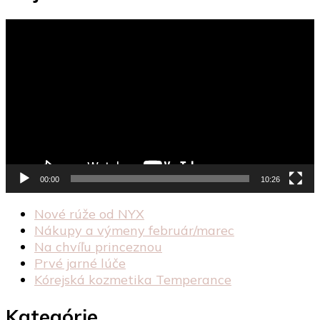
Video
prehrávač
00:00
10:26
Nové rúže od NYX
Nákupy a výmeny február/marec
Na chvíľu princeznou
Prvé jarné lúče
Kórejská kozmetika Temperance
Kategórie