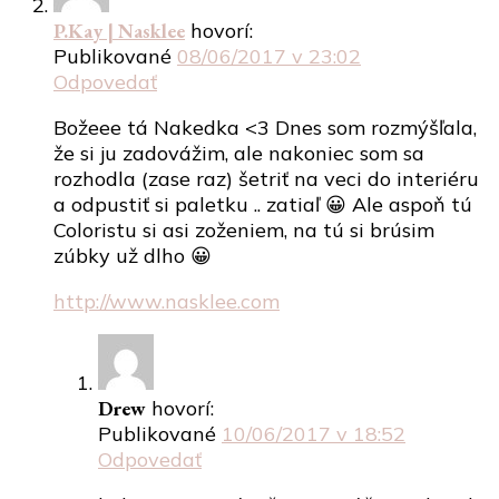
P.Kay | Nasklee
hovorí:
Publikované
08/06/2017 v 23:02
Odpovedať
Božeee tá Nakedka <3 Dnes som rozmýšľala,
že si ju zadovážim, ale nakoniec som sa
rozhodla (zase raz) šetriť na veci do interiéru
a odpustiť si paletku .. zatiaľ 😀 Ale aspoň tú
Coloristu si asi zoženiem, na tú si brúsim
zúbky už dlho 😀
http://www.nasklee.com
Drew
hovorí:
Publikované
10/06/2017 v 18:52
Odpovedať