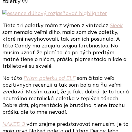
zbierky 🙂
Tieto tri paletky mám z výmen z vinted.cz
Sleek
som nemala veľmi dlho, mala som dve paletky,
ktoré mi nevyhovovali, tak som ich posunula. A
táto Candy ma zaujala svojou farebnosťou. No
musím uznať, že platí to, čo pri tých predtým –
matné tiene o ničom, prášia, pigmentácia nikde a
trblietavé sú skvelé.
Na túto
Prism paletku od ELF
som čítala veľa
pozitívnych recenzii a tak som bola na ňu veľmi
zvedavá. Musím uznať, že je fakt dobrá. Je to lacná
neutrálna metalická paletka v teplých tónoch.
Dobre drží, pigmentácia je brutálna, tiene trochu
prášia, ale to mne nevadí.
NAKED 3
vám zrejme predstavovať nemusím. Je to
moja prvá Naked paleta od Urban Decay, lebo