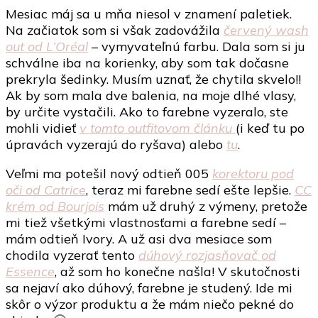
Májové
Mesiac máj sa u mňa niesol v znamení paletiek.
kozmeti
Na začiatok som si však zadovážila
červený wash
nákupy
out od L’Oréal
– vymyvateľnú farbu. Dala som si ju
schválne iba na korienky, aby som tak dočasne
prekryla šedinky. Musím uznať, že chytila skvelo!!
Ak by som mala dve balenia, na moje dlhé vlasy,
by určite vystačili. Ako to farebne vyzeralo, ste
mohli vidieť
v tomto outfitovom článku
(i keď tu po
úpravách vyzerajú do ryšava) alebo
tu
.
Veľmi ma potešil nový odtieň 005
korektoru pod
oči od Catrice
, teraz mi farebne sedí ešte lepšie.
CC
krém od Bourjois
mám už druhý z výmeny, pretože
mi tiež všetkými vlastnosťami a farebne sedí –
mám odtieň Ivory. A už asi dva mesiace som
chodila vyzerať tento
dúhový rozjasňovač od
Essence
, až som ho konečne našla! V skutočnosti
sa nejaví ako dúhový, farebne je studený. Ide mi
skôr o výzor produktu a že mám niečo pekné do