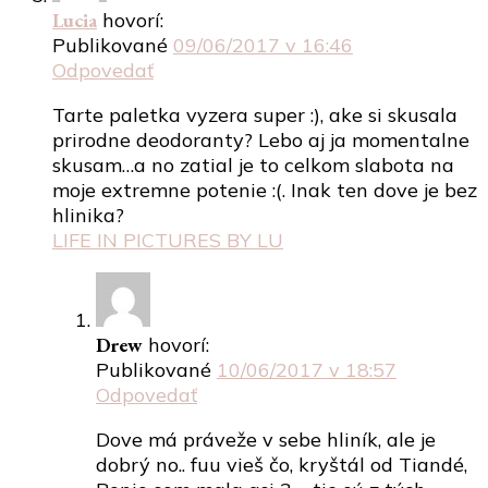
Lucia
hovorí:
Publikované
09/06/2017 v 16:46
Odpovedať
Tarte paletka vyzera super :), ake si skusala
prirodne deodoranty? Lebo aj ja momentalne
skusam…a no zatial je to celkom slabota na
moje extremne potenie :(. Inak ten dove je bez
hlinika?
LIFE IN PICTURES BY LU
Drew
hovorí:
Publikované
10/06/2017 v 18:57
Odpovedať
Dove má práveže v sebe hliník, ale je
dobrý no.. fuu vieš čo, kryštál od Tiandé,