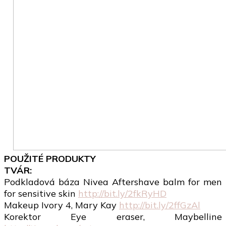
POUŽITÉ PRODUKTY
TVÁR:
Podkladová báza Nivea Aftershave balm for men
for sensitive skin
http://bit.ly/2fkRyHD
Makeup Ivory 4, Mary Kay
http://bit.ly/2ffGzAl
Korektor Eye eraser, Maybelline