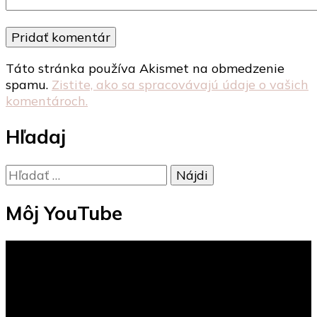
Táto stránka používa Akismet na obmedzenie
spamu.
Zistite, ako sa spracovávajú údaje o vašich
komentároch.
Hľadaj
Hľadať:
Môj YouTube
Video
prehrávač