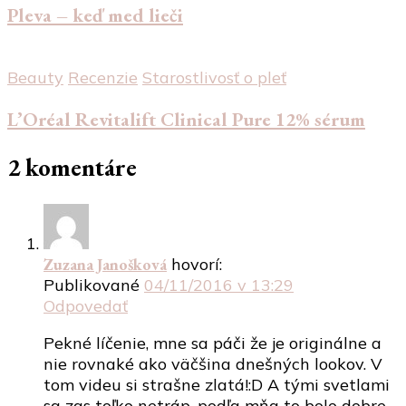
Pleva – keď med lieči
Beauty
Recenzie
Starostlivosť o pleť
L’Oréal Revitalift Clinical Pure 12% sérum
2 komentáre
Zuzana Janošková
hovorí:
Publikované
04/11/2016 v 13:29
Odpovedať
Pekné líčenie, mne sa páči že je originálne a
nie rovnaké ako väčšina dnešných lookov. V
tom videu si strašne zlatá!:D A tými svetlami
sa zas toľko netráp, podľa mňa to bolo dobre