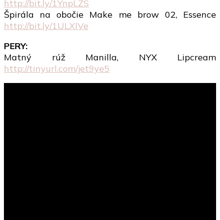
http://bit.ly/1YnpLZS
Špirála na obočie Make me brow 02, Essence
http://bit.ly/1ULXlVe
PERY:
Matný rúž Manilla, NYX Lipcream
http://tinyurl.com/jet9ye5