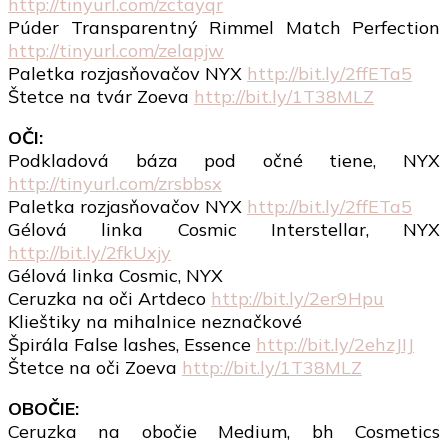
http://tinyurl.com/zctayqr
Púder Transparentný Rimmel Match Perfection
http://tinyurl.com/zelapjw
Paletka rozjasňovačov NYX
http://bit.ly/2ffETa5
Štetce na tvár Zoeva
http://bit.ly/1T38MLZ
OČI:
Podkladová báza pod očné tiene, NYX
http://tinyurl.com/zrsbbsx
Paletka rozjasňovačov NYX
http://bit.ly/2ffETa5
Gélová linka Cosmic Interstellar, NYX
http://bit.ly/2fkUxjy
Gélová linka Cosmic, NYX
Ceruzka na oči Artdeco
http://bit.ly/2er9Hpu
Klieštiky na mihalnice neznačkové
Špirála False lashes, Essence
http://bit.ly/2ehzJIJ
Štetce na oči Zoeva
http://bit.ly/1T38MLZ
OBOČIE:
Ceruzka na obočie Medium, bh Cosmetics