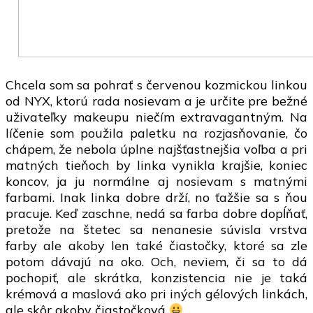
Chcela som sa pohrať s červenou kozmickou linkou
od NYX, ktorú rada nosievam a je určite pre bežné
uživateľky makeupu niečím extravagantným. Na
líčenie som použila paletku na rozjasňovanie, čo
chápem, že nebola úplne najšťastnejšia voľba a pri
matných tieňoch by linka vynikla krajšie, koniec
koncov, ja ju normálne aj nosievam s matnými
farbami. Inak linka dobre drží, no ťažšie sa s ňou
pracuje. Keď zaschne, nedá sa farba dobre dopĺňať,
pretože na štetec sa nenanesie súvisla vrstva
farby ale akoby len také čiastočky, ktoré sa zle
potom dávajú na oko. Och, neviem, či sa to dá
pochopiť, ale skrátka, konzistencia nie je taká
krémová a maslová ako pri iných gélových linkách,
ale skôr akoby čiastočková