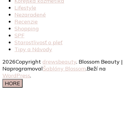
Kórejská kozmetika
Lifestyle
Nezaradené
Recenzie
Shopping
SPF
Starostlivosť o pleť
Tipy a Návody
2026Copyright
drewsbeauty
.
Blossom Beauty |
Naprogramoval
Šablóny Blossom
.Beží na
WordPress
.
HORE