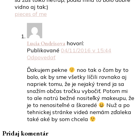
vidno aj tak:)
pieces of me
Lucia Ondrisova
hovorí:
Publikované
04/11/2016 v 15:44
Odpovedať
Ďakujem pekne
noo tak o čom by to
bolo, ak by sme všetky líčili rovnako aj
napriek tomu, že je nejaký trend ja sa
snažím občas tročku vybočiť. Potom mi
to ale natrú bežné nositeľký makeupu, že
je to nenositeľné a škaredé
Nuž a po
tehnickej stránke videá nemám zďaleka
také aké by som chcela
Pridaj komentár