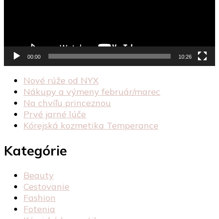
00:00
10:26
Nové rúže od NYX
Nákupy a výmeny február/marec
Na chvíľu princeznou
Prvé jarné lúče
Kórejská kozmetika Temperance
Kategórie
Beauty
Cestovanie
Fashion
Fotenia