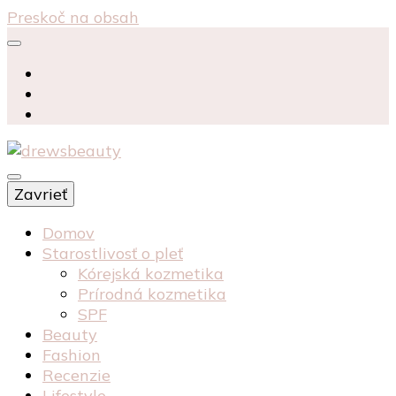
Preskoč na obsah
starostlivosť péče o pleť recenzia recenze
Zavrieť
kosmetika kozmetika
drewsbeauty
Domov
Starostlivosť o pleť
Kórejská kozmetika
Prírodná kozmetika
SPF
Beauty
Fashion
Recenzie
Lifestyle