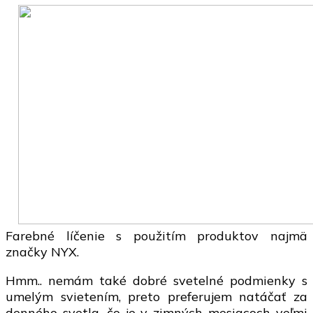
Cosmic
Interstellar
linka
Farebné líčenie s použitím produktov najmä
značky NYX.
Hmm.. nemám také dobré svetelné podmienky s
umelým svietením, preto preferujem natáčať za
denného svetla, čo je v zimných mesiacoch veľmi