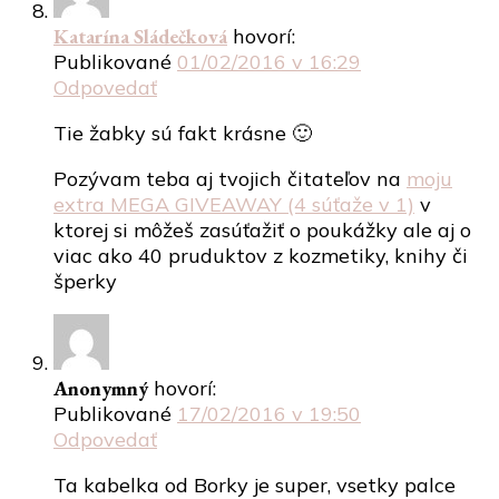
Katarína Sládečková
hovorí:
Publikované
01/02/2016 v 16:29
Odpovedať
Tie žabky sú fakt krásne 🙂
Pozývam teba aj tvojich čitateľov na
moju
extra MEGA GIVEAWAY (4 súťaže v 1)
v
ktorej si môžeš zasúťažiť o poukážky ale aj o
viac ako 40 pruduktov z kozmetiky, knihy či
šperky
Anonymný
hovorí:
Publikované
17/02/2016 v 19:50
Odpovedať
Ta kabelka od Borky je super, vsetky palce