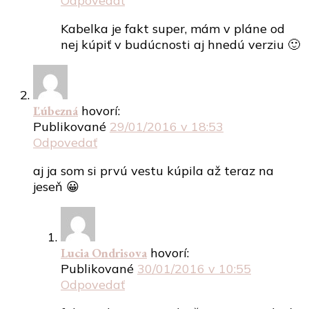
Odpovedať
Kabelka je fakt super, mám v pláne od
nej kúpiť v budúcnosti aj hnedú verziu 🙂
Ľúbezná
hovorí:
Publikované
29/01/2016 v 18:53
Odpovedať
aj ja som si prvú vestu kúpila až teraz na
jeseň 😀
Lucia Ondrisova
hovorí:
Publikované
30/01/2016 v 10:55
Odpovedať