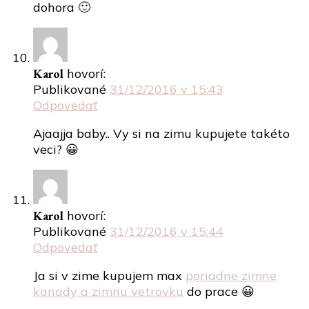
dohora 🙂
Karol
hovorí:
Publikované
31/12/2016 v 15:43
Odpovedať
Ajaajja baby.. Vy si na zimu kupujete takéto
veci? 😀
Karol
hovorí:
Publikované
31/12/2016 v 15:44
Odpovedať
Ja si v zime kupujem max
poriadne zimne
kanady a zimnu vetrovku
do prace 😀