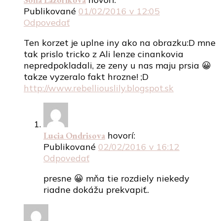
Publikované
01/02/2016 v 12:05
Odpovedať
Ten korzet je uplne iny ako na obrazku:D mne
tak prislo tricko z Ali lenze cinankovia
nepredpokladali, ze zeny u nas maju prsia 😀
takze vyzeralo fakt hrozne! ;D
http://www.rebelliouslily.blogspot.sk
Lucia Ondrisova
hovorí:
Publikované
02/02/2016 v 16:12
Odpovedať
presne 😀 mňa tie rozdiely niekedy
riadne dokážu prekvapiť..