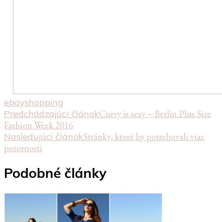
ebay
shopping
Navigácia
Predchádzajúci článok
Curvy is sexy – Berlin Plus Size
Fashion Week 2016
v
Nasledujúci článok
Stránky, ktoré by potrebovali viac
článku
pozornosti
Podobné články