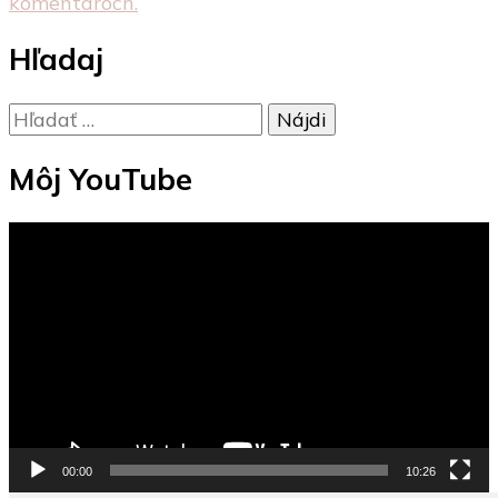
komentároch.
Hľadaj
Hľadať:
Môj YouTube
Video
prehrávač
00:00
10:26