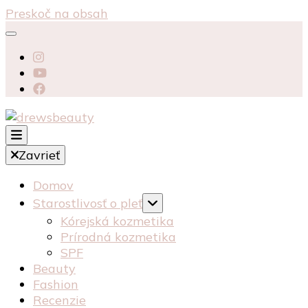
Preskoč na obsah
starostlivosť péče o pleť recenzia recenze
Zavrieť
kosmetika kozmetika
drewsbeauty
Domov
Starostlivosť o pleť
Kórejská kozmetika
Prírodná kozmetika
SPF
Beauty
Fashion
Recenzie