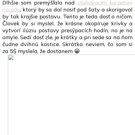
Dlhšie som premýšľala nad
sťahovacím korzetom
na pás
, ktorý by sa dal nosiť pod šaty a skorigoval
by tak krajšie postavu. Tento je teda dosť o ničom.
Človek by si myslel, že krásne okopíruje krivky a
vytvorí ilúziu postavy presýpacích hodín, no je na
omyle. Sedí dosť zle, je krátky a pri sede sa na ňom
čudne dvihnú kostice. Skrátka neviem, čo som si
za 5$ myslela, že dostanem 😀