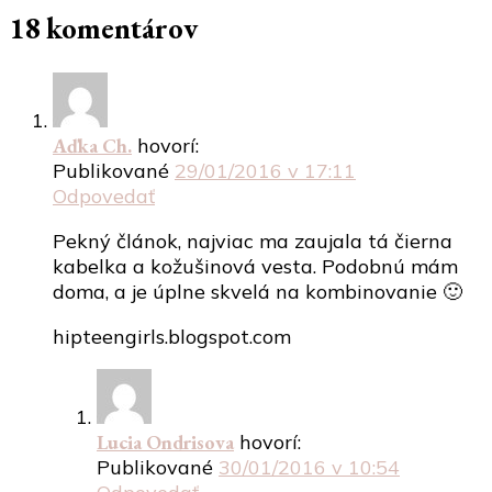
18 komentárov
Aďka Ch.
hovorí:
Publikované
29/01/2016 v 17:11
Odpovedať
Pekný článok, najviac ma zaujala tá čierna
kabelka a kožušinová vesta. Podobnú mám
doma, a je úplne skvelá na kombinovanie 🙂
hipteengirls.blogspot.com
Lucia Ondrisova
hovorí:
Publikované
30/01/2016 v 10:54