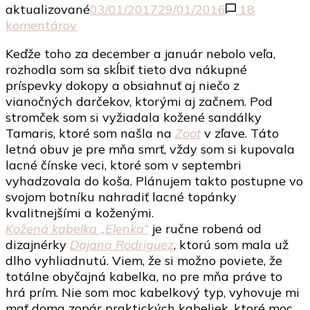
aktualizované
03/01/2017
29/01/2016
18
na
komentárov
Nákupy
Keďže toho za december a január nebolo veľa,
a
rozhodla som sa skĺbiť tieto dva nákupné
výmeny
príspevky dokopy a obsiahnuť aj niečo z
oblečenia
vianočných darčekov, ktorými aj začnem. Pod
december/január
stromček som si vyžiadala kožené sandálky
Tamaris, ktoré som našla na
Zoot
v zľave. Táto
letná obuv je pre mňa smrť, vždy som si kupovala
lacné čínske veci, ktoré som v septembri
vyhadzovala do koša. Plánujem takto postupne vo
svojom botníku nahradiť lacné topánky
kvalitnejšími a koženými.
Kožená kabelka „Elenka“
je ručne robená od
dizajnérky
Dajana Rodriguez
, ktorú som mala už
dlho vyhliadnutú. Viem, že si možno poviete, že
totálne obyčajná kabelka, no pre mňa práve to
hrá prím. Nie som moc kabelkový typ, vyhovuje mi
mať doma zopár praktických kabeliek, ktoré moc