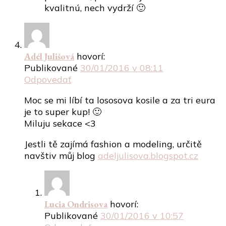
kvalitnú, nech vydrží 🙂
Adél Julišová
hovorí:
Publikované
30/01/2016 v 08:11
Odpovedať
Moc se mi líbí ta lososova kosile a za tri eura
je to super kup! 🙂
Miluju sekace <3
Jestli tě zajímá fashion a modeling, určitě
navštiv můj blog
adeljulisova.blogspot.cz
Lucia Ondrisova
hovorí:
Publikované
30/01/2016 v 10:57