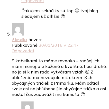
Odpovedať
Ďakujem, sekáčiky sú top 🙂 tvoj blog
sledujem už dlhšie 🙂
Aknelka
hovorí:
Publikované
30/01/2016 v 22:47
Odpovedať
S kabelkami to máme rovnako – radšej ich
mám menej, ale kožené a kvalitné, hoci drahé,
no ja si k nim rada vytváram vzťah 🙂 Z
oblečenia ma nezaujalo nič okrem tých
obyčajných tričiek z Primarku. Mám odtiaľ
svoje asi najobľúbenejšie obyčajné tričko a asi
nastal čas zadovážiť mu kamoša 🙂