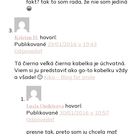
fakt? tak to som rada, že nie som jediná
😀
Kristen H.
hovorí:
Publikované
29/01/2016 v 19:43
Odpovedať
Tá čierna veľká čierna kabelka je úchvatná.
Viem si ju predstaviť ako go-to kabelku vždy
a všade! 🙂
Kika – Blog for smile
Lucia Ondrisova
hovorí:
Publikované
30/01/2016 v 10:57
Odpovedať
presne tak, preto som ju chcela mať