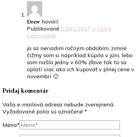
Drew
hovorí:
Publikované
03/01/2017 v 10:04
Odpovedať
ja sa neriadim ročným obdobím, zimné
čižmy som si napríklad kúpila v júni, lebo
som našla jedny v 60% zľave tak to sa
oplatí viac ako ich kupovať v plnej cene v
novembri 🙂
Pridaj komentár
Vaša e-mailová adresa nebude zverejnená.
Vyžadované polia sú označené
*
Meno
*