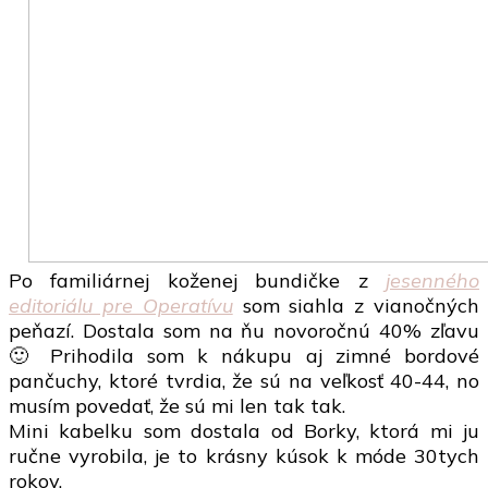
Po familiárnej koženej bundičke z
jesenného
editoriálu pre Operatívu
som siahla z vianočných
peňazí. Dostala som na ňu novoročnú 40% zľavu
🙂 Prihodila som k nákupu aj zimné bordové
pančuchy, ktoré tvrdia, že sú na veľkosť 40-44, no
musím povedať, že sú mi len tak tak.
Mini kabelku som dostala od Borky, ktorá mi ju
ručne vyrobila, je to krásny kúsok k móde 30tych
rokov.