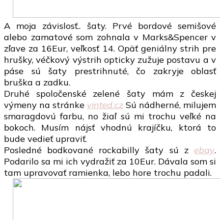
A moja závislosť.. šaty. Prvé bordové semišové
alebo zamatové som zohnala v Marks&Spencer v
zľave za 16Eur, veľkosť 14. Opäť geniálny strih pre
hrušky, véčkový výstrih opticky zužuje postavu a v
páse sú šaty prestrihnuté, čo zakryje oblasť
bruška a zadku.
Druhé spoločenské zelené šaty mám z českej
výmeny na stránke
vinted.cz
Sú nádherné, milujem
smaragdovú farbu, no žiaľ sú mi trochu veľké na
bokoch. Musím nájsť vhodnú krajíčku, ktorá to
bude vedieť upraviť.
Posledné bodkované rockabilly šaty sú z
ebay
.
Podarilo sa mi ich vydražiť za 10Eur. Dávala som si
tam upravovať ramienka, lebo hore trochu padali.