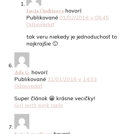
Lucia Ondrisova
hovorí:
Publikované
01/02/2016 v 08:45
Odpovedať
tak veru niekedy je jednoduchosť to
najkrajšie 🙂
Aďa G.
hovorí:
Publikované
31/01/2016 v 14:53
Odpovedať
Super článok 😀 krásne vecičky!
Girl with pink nails
Soňa Lazoriková
hovorí: