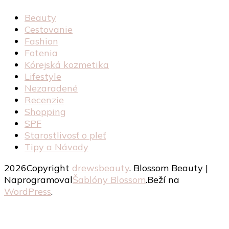
Beauty
Cestovanie
Fashion
Fotenia
Kórejská kozmetika
Lifestyle
Nezaradené
Recenzie
Shopping
SPF
Starostlivosť o pleť
Tipy a Návody
2026Copyright
drewsbeauty
.
Blossom Beauty |
Naprogramoval
Šablóny Blossom
.Beží na
WordPress
.