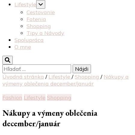
Lifestyle
Cestovanie
Fotenia
Shopping
Tipy a Návody
Spolupráca
O mne
Hľadať:
Úvodná stránka
/
Lifestyle
/
Shopping
/
Nákupy a
výmeny oblečenia december/január
Fashion
Lifestyle
Shopping
Nákupy a výmeny oblečenia
december/január