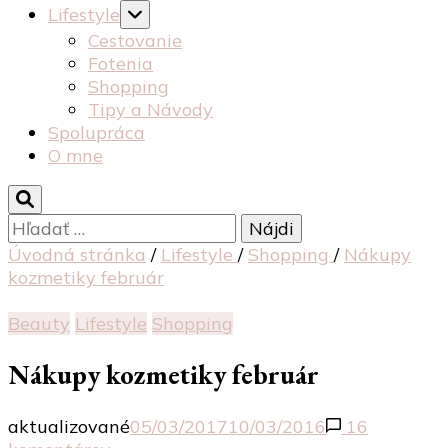
Lifestyle
Cestovanie
Fotenia
Shopping
Tipy a Návody
Spolupráca
O mne
Hľadať:
Úvodná stránka
/
Lifestyle
/
Shopping
/
Nákupy
kozmetiky február
Beauty
Lifestyle
Shopping
Nákupy kozmetiky február
aktualizované
05/03/2017
10/03/2016
16