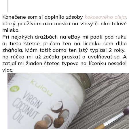
Konečene som si doplnila zásoby
kokosového oleja
,
ktorý používam ako masku na vlasy či ako telové
mlieko.
Pri nejakých dražbách na eBay mi padli pod ruku
aj tieto štetce, pričom ten na lícenku som dlho
zháňala. Mám totiž doma ten istý typ asi 2 roky,
no rúčka mi už začala praskať a uvolňovať sa. A
zatiaľ mi žiaden štetec typovo na lícenku nesedel
viac.