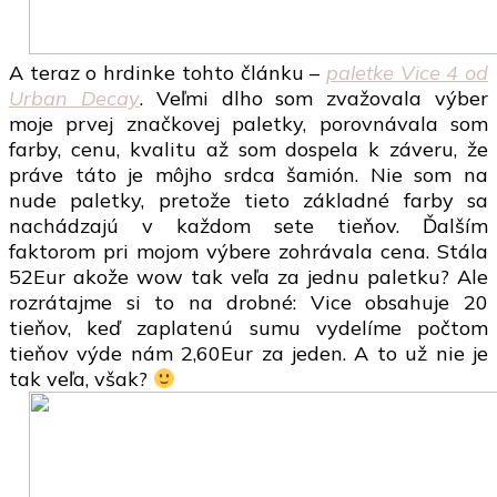
A teraz o hrdinke tohto článku –
paletke Vice 4 od
Urban Decay
. Veľmi dlho som zvažovala výber
moje prvej značkovej paletky, porovnávala som
farby, cenu, kvalitu až som dospela k záveru, že
práve táto je môjho srdca šamión. Nie som na
nude paletky, pretože tieto základné farby sa
nachádzajú v každom sete tieňov. Ďalším
faktorom pri mojom výbere zohrávala cena. Stála
52Eur akože wow tak veľa za jednu paletku? Ale
rozrátajme si to na drobné: Vice obsahuje 20
tieňov, keď zaplatenú sumu vydelíme počtom
tieňov výde nám 2,60Eur za jeden. A to už nie je
tak veľa, však?