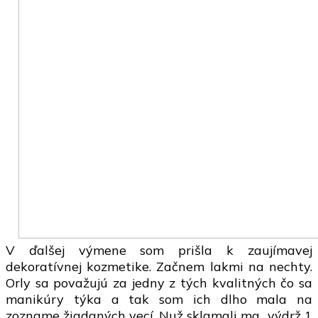
V ďalšej výmene som prišla k zaujímavej
dekoratívnej kozmetike. Začnem lakmi na nechty.
Orly sa považujú za jedny z tých kvalitných čo sa
manikúry týka a tak som ich dlho mala na
zozname žiadaných vecí. Nuž sklamali ma.. výdrž 1