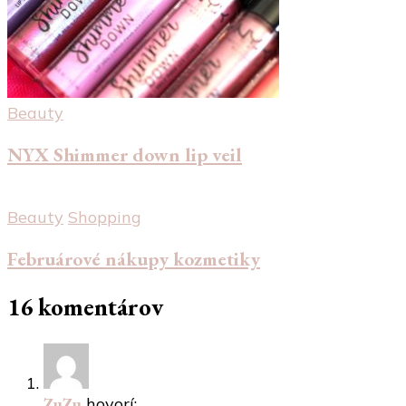
Beauty
NYX Shimmer down lip veil
Beauty
Shopping
Februárové nákupy kozmetiky
16 komentárov
ZuZu
hovorí: