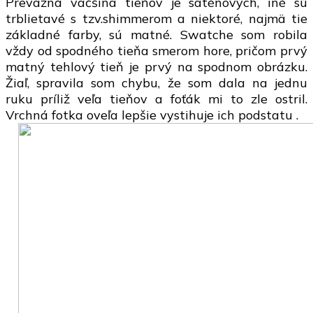
Prevažná väčšina tieňov je saténových, iné sú
trblietavé s tzv.shimmerom a niektoré, najmä tie
základné farby, sú matné. Swatche som robila
vždy od spodného tieňa smerom hore, pričom prvý
matný tehlový tieň je prvý na spodnom obrázku.
Žiaľ, spravila som chybu, že som dala na jednu
ruku príliž veľa tieňov a foťák mi to zle ostril.
Vrchná fotka oveľa lepšie vystihuje ich podstatu .