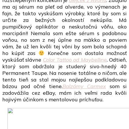
rozštiepeným končekom je
olejček z Avonu
. Zaujalo
ma aj sérum na pleť od alverde, vo výmenach je
fajn, že takto vyskúšam výrobky, ktoré by som si
určite za bežných okolností nekúpila. Má
pumpičkový aplikátor a neskutočnú vôňu, ako
marcipán!! Nemala som ešte sérum s podobnou
voňou, no som z nej úplne na mäkko a poviem
vám, že už len kvôli tej vôni by som bola schopná
ho kúpiť zas
Konečne som dostala možnosť
vyskúšať slávne
Color Tattoo od Maybelline
. Odtieň,
ktorý som obdržala je studený sivo-hnedý 40
Permanent Taupe. Na nosenie totálne o ničom, ale
tento tieň sa stal mojou najlepšou podkladovou
bázou pod očné tiene.
Balzámy Carmex
som si
zadovážila cez eBay, mám ich veľmi rada kvôli
hojivým účinkom s mentolovou príchuťou.