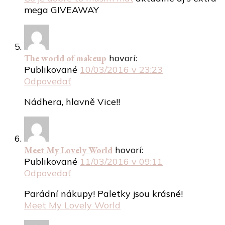
mega GIVEAWAY
The world of makeup
hovorí:
Publikované
10/03/2016 v 23:23
Odpovedať
Nádhera, hlavně Vice!!
Meet My Lovely World
hovorí:
Publikované
11/03/2016 v 09:11
Odpovedať
Parádní nákupy! Paletky jsou krásné!
Meet My Lovely World