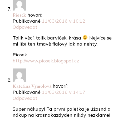
Piosek
hovorí:
Publikované
11/03/2016 v 10:12
Odpovedať
Tolik věcí, tolik barviček, krása
Nejvíce se
mi líbí ten tmavě fialový lak na nehty.
Piosek
http://www.piosek.blogspot.cz
Kateřina Výmolová
hovorí:
Publikované
11/03/2016 v 14:17
Odpovedať
Super nákupy! Ta první paletka je úžasná a
nákup na krasnakazdyden nikdy nezklame!