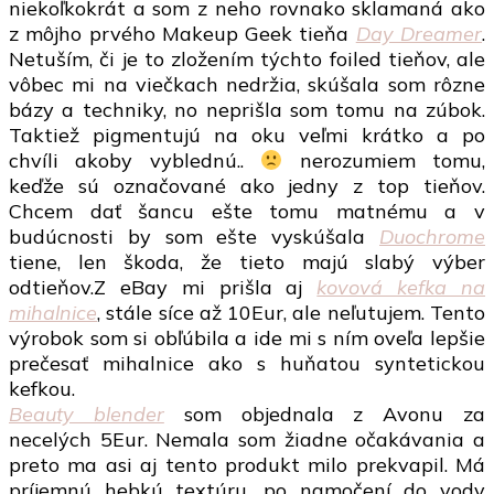
niekoľkokrát a som z neho rovnako sklamaná ako
z môjho prvého Makeup Geek tieňa
Day Dreamer
.
Netuším, či je to zložením týchto foiled tieňov, ale
vôbec mi na viečkach nedržia, skúšala som rôzne
bázy a techniky, no neprišla som tomu na zúbok.
Taktiež pigmentujú na oku veľmi krátko a po
chvíli akoby vyblednú..
nerozumiem tomu,
keďže sú označované ako jedny z top tieňov.
Chcem dať šancu ešte tomu matnému a v
budúcnosti by som ešte vyskúšala
Duochrome
tiene, len škoda, že tieto majú slabý výber
odtieňov.Z eBay mi prišla aj
kovová kefka na
mihalnice
, stále síce až 10Eur, ale neľutujem. Tento
výrobok som si obľúbila a ide mi s ním oveľa lepšie
prečesať mihalnice ako s huňatou syntetickou
kefkou.
Beauty blender
som objednala z Avonu za
necelých 5Eur. Nemala som žiadne očakávania a
preto ma asi aj tento produkt milo prekvapil. Má
príjemnú hebkú textúru, po namočení do vody