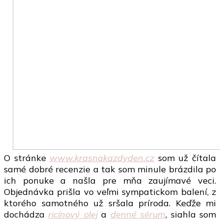
O stránke
www.krasnakazdyden.cz
som už čítala
samé dobré recenzie a tak som minule brázdila po
ich ponuke a našla pre mňa zaujímavé veci.
Objednávka prišla vo veľmi sympatickom balení, z
ktorého samotného už sršala príroda. Keďže mi
dochádza
ricínový olej
a
denné sérum
, siahla som