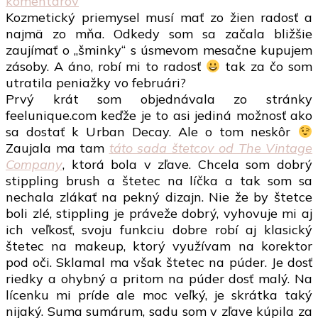
na
komentárov
Nákupy
Kozmetický priemysel musí mať zo žien radosť a
kozmetiky
najmä zo mňa. Odkedy som sa začala bližšie
február
zaujímať o „šminky“ s úsmevom mesačne kupujem
zásoby. A áno, robí mi to radosť
tak za čo som
utratila peniažky vo februári?
Prvý krát som objednávala zo stránky
feelunique.com keďže je to asi jediná možnosť ako
sa dostať k Urban Decay. Ale o tom neskôr
Zaujala ma tam
táto sada štetcov od The Vintage
Company
, ktorá bola v zľave. Chcela som dobrý
stippling brush a štetec na líčka a tak som sa
nechala zlákať na pekný dizajn. Nie že by štetce
boli zlé, stippling je práveže dobrý, vyhovuje mi aj
ich veľkosť, svoju funkciu dobre robí aj klasický
štetec na makeup, ktorý využívam na korektor
pod oči. Sklamal ma však štetec na púder. Je dosť
riedky a ohybný a pritom na púder dosť malý. Na
lícenku mi príde ale moc veľký, je skrátka taký
nijaký. Suma sumárum, sadu som v zľave kúpila za