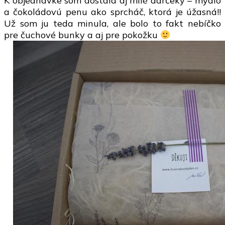
K objednávke som dostala aj milé darčeky – mydlo
a čokoládovú penu ako sprcháč, ktorá je úžasná!!
Už som ju teda minula, ale bolo to fakt nebíčko
pre čuchové bunky a aj pre pokožku