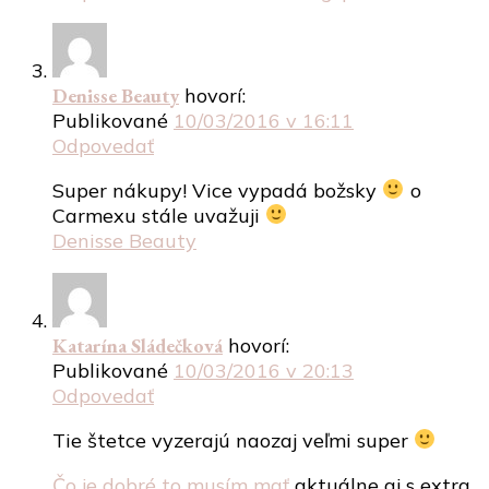
Denisse Beauty
hovorí:
Publikované
10/03/2016 v 16:11
Odpovedať
Super nákupy! Vice vypadá božsky
o
Carmexu stále uvažuji
Denisse Beauty
Katarína Sládečková
hovorí:
Publikované
10/03/2016 v 20:13
Odpovedať
Tie štetce vyzerajú naozaj veľmi super
Čo je dobré to musím mať
aktuálne aj s extra