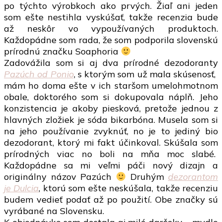
po týchto výrobkoch ako prvých. Žiaľ ani jeden
som ešte nestihla vyskúšať, takže recenzia bude
až neskôr vo vypoužívaných produktoch.
Každopádne som rada, že som podporila slovenskú
prírodnú značku Soaphoria
Zadovážila som si aj dva prírodné dezodoranty
Pazúch od Ponio
, s ktorým som už mala skúsenosť,
mám ho doma ešte v ich staršom umelohmotnom
obale, doktorého som si dokupovala náplň. Jeho
konzistencia je akoby piesková, pretože jednou z
hlavných zložiek je sóda bikarbóna. Musela som si
na jeho používanie zvyknúť, no je to jediný bio
dezodorant, ktorý mi fakt účinkoval. Skúšala som
prírodných viac no boli na mňa moc slabé.
Každopádne sa mi veľmi páči nový dizajn a
originálny názov Pazúch
Druhým
dezorantom
je Dulcia
, ktorú som ešte neskúšala, takže recenziu
budem vedieť podať až po použití. Obe značky sú
vyrábané na Slovensku.