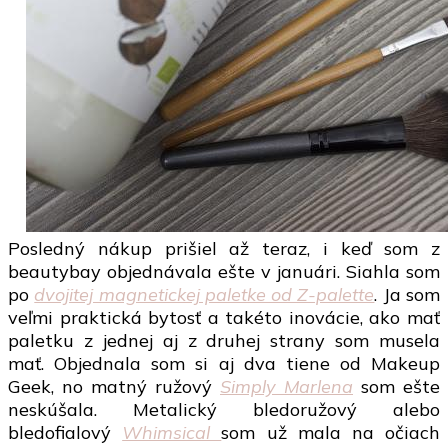
Posledný nákup prišiel až teraz, i keď som z
beautybay objednávala ešte v januári. Siahla som
po
dvojitej magnetickej paletke od Z-palette
. Ja som
veľmi praktická bytosť a takéto inovácie, ako mať
paletku z jednej aj z druhej strany som musela
mať. Objednala som si aj dva tiene od Makeup
Geek, no matný ružový
Simply Marlena
som ešte
neskúšala. Metalický bledoružový alebo
bledofialový
Whimsical
som už mala na očiach