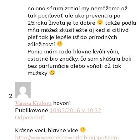
no ono sérum zatiaľ my nemôžeme až
tak pociťovať, ale ako prevencia po
25.roku života je to dobré
takže podľa
mňa môžeš skúsiť ešte aj keď si citlivá
pleť tak je lepšie ísť do prírodných
záležitostí
Ponio mám rada hlavne kvôli vôni,
ostatné bio značky, čo som skúšala boli
bez parfumácie alebo voňali až tak
mužsky
Vanesa Kralova
hovorí:
Publikované
10/03/2016 v 10:32
Odpovedať
Krásne veci, hlavne vice
http://www.vanesasworld.blogspot.com