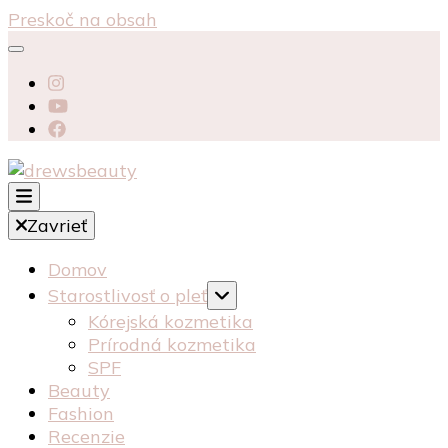
Preskoč na obsah
starostlivosť péče o pleť recenzia recenze
Zavrieť
kosmetika kozmetika
drewsbeauty
Domov
Starostlivosť o pleť
Kórejská kozmetika
Prírodná kozmetika
SPF
Beauty
Fashion
Recenzie