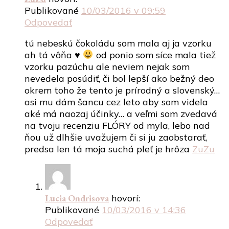
Publikované
10/03/2016 v 09:59
Odpovedať
tú nebeskú čokoládu som mala aj ja vzorku
ah tá vôňa
♥
od ponio som síce mala tiež
vzorku pazúchu ale neviem nejak som
nevedela posúdiť, či bol lepší ako bežný deo
okrem toho že tento je prírodný a slovenský…
asi mu dám šancu cez leto aby som videla
aké má naozaj účinky… a veľmi som zvedavá
na tvoju recenziu FLÓRY od myla, lebo nad
ňou už dlhšie uvažujem či si ju zaobstarať,
predsa len tá moja suchá pleť je hrôza
ZuZu
Lucia Ondrisova
hovorí:
Publikované
10/03/2016 v 14:36
Odpovedať