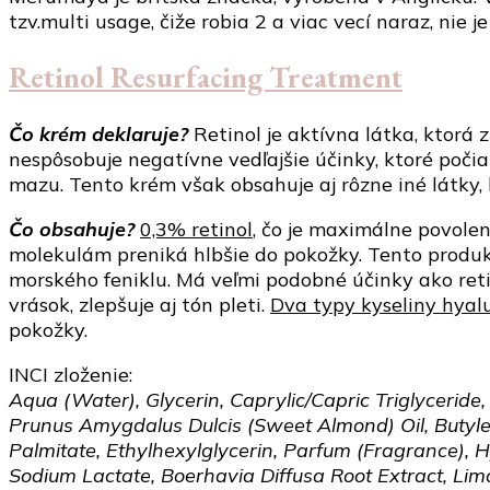
tzv.multi usage, čiže robia 2 a viac vecí naraz, nie
Retinol Resurfacing Treatment
Čo krém deklaruje?
Retinol je aktívna látka, ktorá 
nespôsobuje negatívne vedľajšie účinky, ktoré poči
mazu. Tento krém však obsahuje aj rôzne iné látky, 
Čo obsahuje?
0,3% retinol
, čo je maximálne povole
molekulám preniká hlbšie do pokožky. Tento produkt
morského feniklu. Má veľmi podobné účinky ako reti
vrások, zlepšuje aj tón pleti.
Dva typy kyseliny hyal
pokožky.
INCI zloženie:
Aqua (Water), Glycerin, Caprylic/Capric Triglyceride
Prunus Amygdalus Dulcis (Sweet Almond) Oil, Butyle
Palmitate, Ethylhexylglycerin, Parfum (Fragrance), 
Sodium Lactate, Boerhavia Diffusa Root Extract, Lim