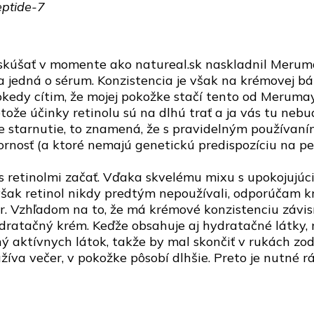
eptide-7
skúšať v momente ako natureal.sk naskladnil Merumay
 sa jedná o sérum. Konzistencia je však na krémovej 
nokedy cítim, že mojej pokožke stačí tento od Meruma
tože účinky retinolu sú na dlhú trať a ja vás tu neb
e starnutie, to znamená, že s pravidelným používaní
zornosť (a ktoré nemajú genetickú predispozíciu na pe
s retinolmi začať. Vďaka skvelému mixu s upokojujúc
 však retinol nikdy predtým nepoužívali, odporúčam 
. Vzhľadom na to, že má krémové konzistenciu závisí 
dratačný krém. Keďže obsahuje aj hydratačné látky, m
ý aktívnych látok, takže by mal skončiť v rukách zo
užíva večer, v pokožke pôsobí dlhšie. Preto je nutné 