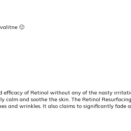
valitne 🙂
 efficacy of Retinol without any of the nasty irritat
ntly calm and soothe the skin. The Retinol Resurfaci
nes and wrinkles. It also claims to significantly fade 