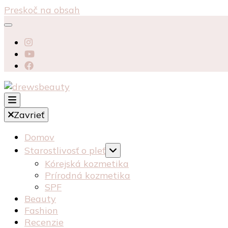
Preskoč na obsah
starostlivosť péče o pleť recenzia recenze kosmeti
Zavrieť
drewsbeauty
Domov
Starostlivosť o pleť
Kórejská kozmetika
Prírodná kozmetika
SPF
Beauty
Fashion
Recenzie