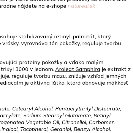
 výhradne nájdete na e-shope
natureal.sk
sahuje stabilizovaný retinyl-palmitát, ktorý
 vrásky, vyrovnáva tón pokožky, reguluje tvorbu
bnovujúci proteíny pokožky a vďaka malým
atrixyl 3000 v jednom.
Aroleat Samphira
je extrakt z
uje, reguluje tvorbu mazu, znižuje vzhľad jemných
ediacalm
je aktívna látka, ktorá obnovuje mäkkosť
te, Cetearyl Alcohol, Pentaerythrityl Distearate,
crylate, Sodium Stearoyl Glutamate, Retinyl
ogenated Vegetable Oil, Citronellol, Carbomer,
nalool, Tocopherol, Geraniol, Benzyl Alcohol,