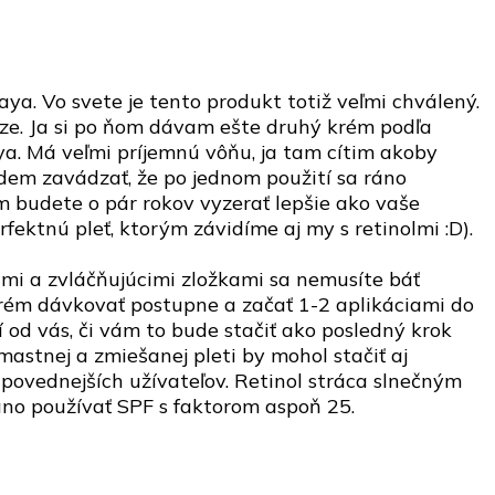
a. Vo svete je tento produkt totiž veľmi chválený.
báze. Ja si po ňom dávam ešte druhý krém podľa
ya. Má veľmi príjemnú vôňu, ja tam cítim akoby
udem zavádzať, že po jednom použití sa ráno
m budete o pár rokov vyzerať lepšie ako vaše
rfektnú pleť, ktorým závidíme aj my s retinolmi :D).
imi a zvláčňujúcimi zložkami sa nemusíte báť
krém dávkovať postupne a začať 1-2 aplikáciami do
od vás, či vám to bude stačiť ako posledný krok
astnej a zmiešanej pleti by mohol stačiť aj
dpovednejších užívateľov. Retinol stráca slnečným
ráno používať SPF s faktorom aspoň 25.