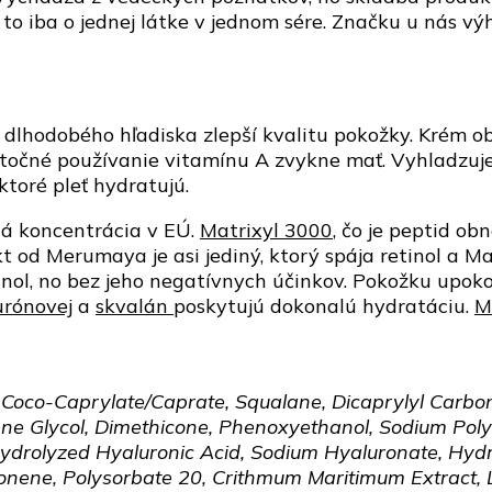
Retinol
 je to iba o jednej látke v jednom sére. Značku u nás
Resurfacing
Treatment
z dlhodobého hľadiska zlepší kvalitu pokožky. Krém ob
atočné používanie vitamínu A zvykne mať. Vyhladzuje
ktoré pleť hydratujú.
ná koncentrácia v EÚ.
Matrixyl 3000
, čo je peptid o
 od Merumaya je asi jediný, ktorý spája retinol a M
nol, no bez jeho negatívnych účinkov. Pokožku upokoj
urónovej
a
skvalán
poskytujú dokonalú hydratáciu.
M
, Coco-Caprylate/Caprate, Squalane, Dicaprylyl Carbona
ne Glycol, Dimethicone, Phenoxyethanol, Sodium Polya
Hydrolyzed Hyaluronic Acid, Sodium Hyaluronate, Hydr
onene, Polysorbate 20, Crithmum Maritimum Extract, Li