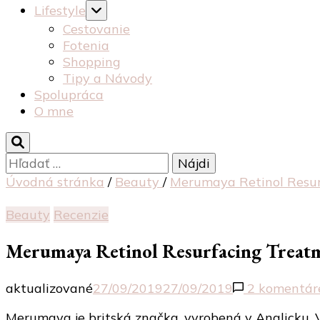
Lifestyle
Cestovanie
Fotenia
Shopping
Tipy a Návody
Spolupráca
O mne
Hľadať:
Úvodná stránka
/
Beauty
/
Merumaya Retinol Resu
Beauty
Recenzie
Merumaya Retinol Resurfacing Treat
aktualizované
27/09/2019
27/09/2019
2 komentár
Merumaya je britská značka, vyrobená v Anglicku. 