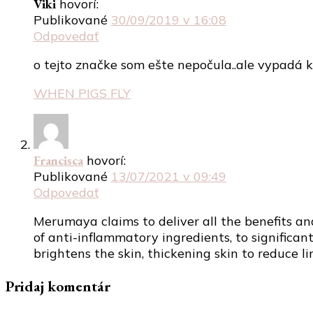
Viki
hovorí:
Publikované
30/09/2019 v 16:08
Odpovedať
o tejto značke som ešte nepočula..ale vypadá k
WHEN PIGS FLY
Francisca
hovorí:
Publikované
13/07/2021 v 09:49
Odpovedať
Merumaya claims to deliver all the benefits and
of anti-inflammatory ingredients, to significa
brightens the skin, thickening skin to reduce li
Pridaj komentár