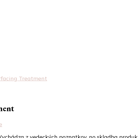
rfacing Treatment
ment
na
e
Merumaya
Vychádza z vedeckých poznatkov, no skladba produkt