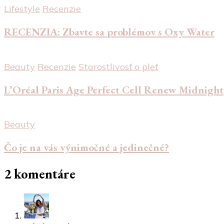
Lifestyle
Recenzie
RECENZIA: Zbavte sa problémov s Oxy Water
Beauty
Recenzie
Starostlivosť o pleť
L’Oréal Paris Age Perfect Cell Renew Midnight
Beauty
Čo je na vás výnimočné a jedinečné?
2 komentáre