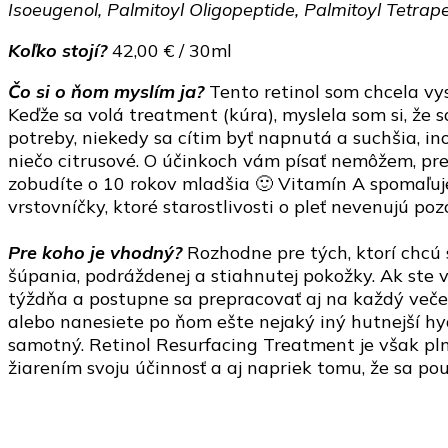
Isoeugenol, Palmitoyl Oligopeptide, Palmitoyl Tetrap
Koľko stojí?
42,00 € / 30ml
Čo si o ňom myslím ja?
Tento retinol som chcela vy
Keďže sa volá treatment (kúra), myslela som si, že
potreby, niekedy sa cítim byť napnutá a suchšia, i
niečo citrusové. O účinkoch vám písať nemôžem, pre
zobudíte o 10 rokov mladšia 🙂 Vitamín A spomaľuj
vrstovníčky, ktoré starostlivosti o pleť nevenujú po
Pre koho je vhodný?
Rozhodne pre tých, ktorí chcú 
šúpania, podráždenej a stiahnutej pokožky. Ak ste
týždňa a postupne sa prepracovať aj na každý večer
alebo nanesiete po ňom ešte nejaký iný hutnejší hy
samotný. Retinol Resurfacing Treatment je však pln
žiarením svoju účinnosť a aj napriek tomu, že sa po