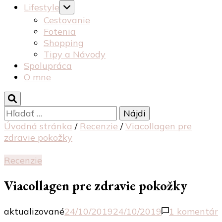
Lifestyle
Cestovanie
Fotenia
Shopping
Tipy a Návody
Spolupráca
O mne
Hľadať:
Úvodná stránka
/
Recenzie
/
Viacollagen pre
zdravie pokožky
Recenzie
Viacollagen pre zdravie pokožky
aktualizované
24/10/2019
24/10/2019
1 komentár