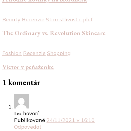
Beauty
Recenzie
Starostlivosť o pleť
The Ordinary vs. Revolution Skincare
Fashion
Recenzie
Shopping
Vietor v peňaženke
1 komentár
Lea
hovorí:
Publikované
24/11/2021 v 16:10
Odpovedať