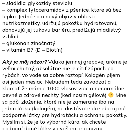
– sladidlo: glykozidy steviolu
– komplex fytoceramidov z pšenice, ktoré sú bez
lepku. Jedná sa o nový objav v oblasti
nutrikozmetiky, udržujú pokožku hydratovanú,
obnovujú jej tukovú bariéru, predlžujú mladistvý
vzhľad.
– glukónan zinočnatý
– vitamín B7 (D – Biotín)
Aký je môj názor?
Vďaka jemnej grepovej aróme je
veľmi chutný, absolútne nie je cítiť zápach po
rybách, vo vode sa dobre roztopí. Kolagén pijem
asi jeden mesiac. Nebudem teda zavádzať a
klamať, že mám o 1000 vlasov viac a nenormálne
pevné a zdravé nechty (keď nosím gélové)
Mne
sa páči zloženie, ktoré nie je zamerané iba na
jednu látku (kolagén), no dostávate do seba aj iné
podporné látky pre hydratáciu a ochranu pokožky.
Myslím si, že je to výborná kúra, ak chcete
podporiť dané látky vo vašom organizme.