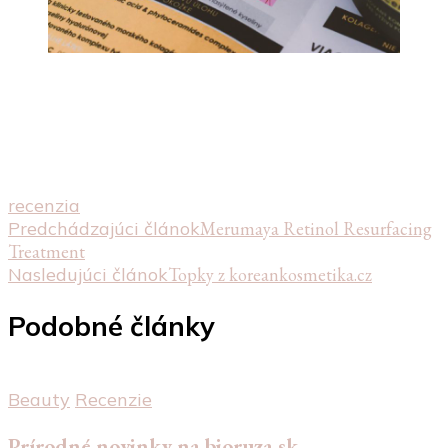
recenzia
Navigácia
Predchádzajúci článok
Merumaya Retinol Resurfacing
Treatment
v
Nasledujúci článok
Topky z koreankosmetika.cz
článku
Podobné články
Beauty
Recenzie
Prírodné novinky na bioruza.sk