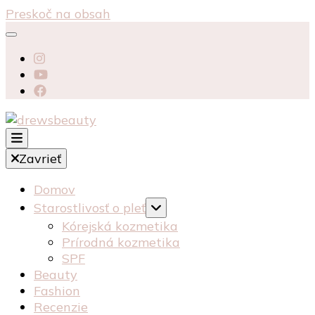
Preskoč na obsah
starostlivosť péče o pleť recenzia recenze
Zavrieť
kosmetika kozmetika
drewsbeauty
Domov
Starostlivosť o pleť
Kórejská kozmetika
Prírodná kozmetika
SPF
Beauty
Fashion
Recenzie