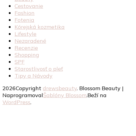
Cestovanie
Fashion
Fotenia
Kórejská kozmetika
Lifestyle
Nezaradené
Recenzie
Shopping
SPF
Starostlivosť o pleť
Tipy a Návody
2026Copyright
drewsbeauty
.
Blossom Beauty |
Naprogramoval
Šablóny Blossom
.Beží na
WordPress
.