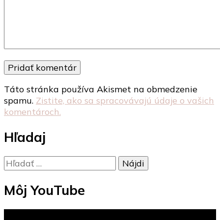
Táto stránka používa Akismet na obmedzenie
spamu.
Zistite, ako sa spracovávajú údaje o vašich
komentároch.
Hľadaj
Hľadať:
Môj YouTube
Video