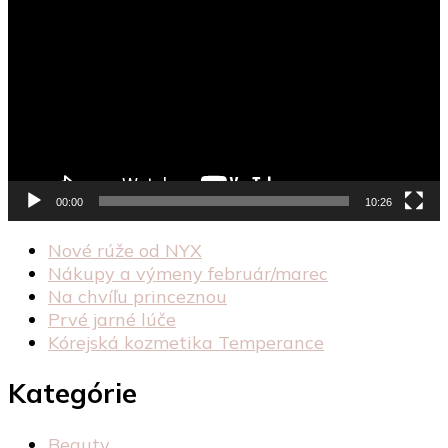
prehrávač
00:00
10:26
Nové rúže od NYX
Nákupy a výmeny február/marec
Na chvíľu princeznou
Prvé jarné lúče
Kórejská kozmetika Temperance
Kategórie
Beauty