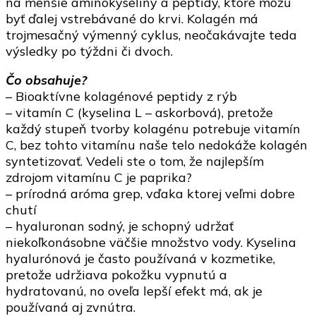
na menšie aminokyseliny a peptidy, ktoré môžu
byť ďalej vstrebávané do krvi. Kolagén má
trojmesačný výmenný cyklus, neočakávajte teda
výsledky po týždni či dvoch.
Čo obsahuje?
– Bioaktívne kolagénové peptidy z rýb
– vitamín C (kyselina L – askorbová), pretože
každý stupeň tvorby kolagénu potrebuje vitamín
C, bez tohto vitamínu naše telo nedokáže kolagén
syntetizovať. Vedeli ste o tom, že najlepším
zdrojom vitamínu C je paprika?
– prírodná aróma grep, vďaka ktorej veľmi dobre
chutí
– hyaluronan sodný, je schopný udržať
niekoľkonásobne väčšie množstvo vody. Kyselina
hyalurónová je často používaná v kozmetike,
pretože udržiava pokožku vypnutú a
hydratovanú, no oveľa lepší efekt má, ak je
používaná aj zvnútra.