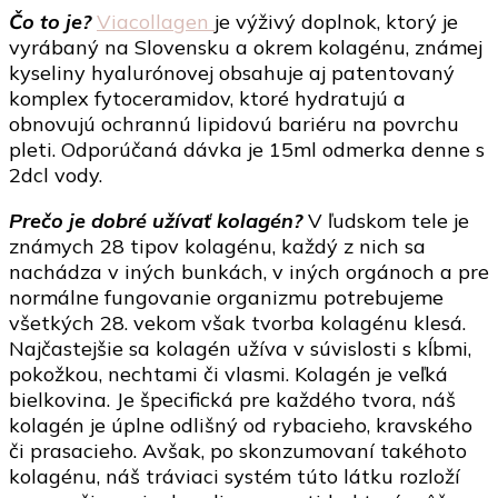
Čo to je?
Viacollagen
je výživý doplnok, ktorý je
vyrábaný na Slovensku a okrem kolagénu, známej
z
kyseliny hyalurónovej obsahuje aj patentovaný
komplex fytoceramidov, ktoré hydratujú a
obnovujú ochrannú lipidovú bariéru na povrchu
pleti. Odporúčaná dávka je 15ml odmerka denne s
2dcl vody.
Prečo je dobré užívať kolagén?
V ľudskom tele je
známych 28 tipov kolagénu, každý z nich sa
nachádza v iných bunkách, v iných orgánoch a pre
normálne fungovanie organizmu potrebujeme
všetkých 28. vekom však tvorba kolagénu klesá.
Najčastejšie sa kolagén užíva v súvislosti s kĺbmi,
pokožkou, nechtami či vlasmi. Kolagén je veľká
bielkovina. Je špecifická pre každého tvora, náš
kolagén je úplne odlišný od rybacieho, kravského
či prasacieho. Avšak, po skonzumovaní takéhoto
kolagénu, náš tráviaci systém túto látku rozloží