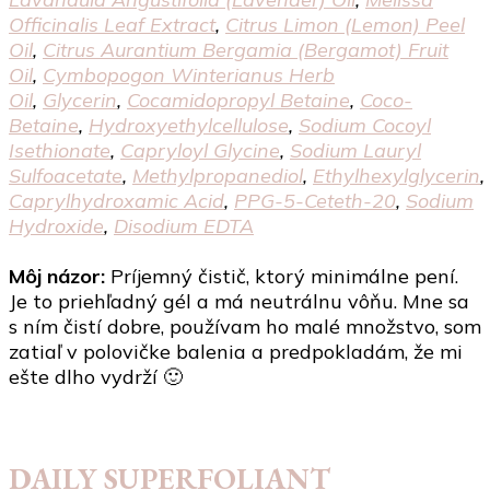
Officinalis Leaf Extract
,
Citrus Limon (Lemon) Peel
Oil
,
Citrus Aurantium Bergamia (Bergamot) Fruit
Oil
,
Cymbopogon Winterianus Herb
Oil
,
Glycerin
,
Cocamidopropyl Betaine
,
Coco-
Betaine
,
Hydroxyethylcellulose
,
Sodium Cocoyl
Isethionate
,
Capryloyl Glycine
,
Sodium Lauryl
Sulfoacetate
,
Methylpropanediol
,
Ethylhexylglycerin
,
Caprylhydroxamic Acid
,
PPG-5-Ceteth-20
,
Sodium
Hydroxide
,
Disodium EDTA
Môj názor:
Príjemný čistič, ktorý minimálne pení.
Je to priehľadný gél a má neutrálnu vôňu. Mne sa
s ním čistí dobre, používam ho malé množstvo, som
zatiaľ v polovičke balenia a predpokladám, že mi
ešte dlho vydrží 🙂
DAILY SUPERFOLIANT