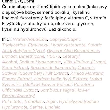
Cena:
17€/15ml
Čo obsahuje:
rastlinný lipidový komplex (kokosový
olej, sójové bôby, semená boráku), kyselinu
linolovú, fytosteroly, fosfolipidy, vitamín C, vitamín
E, výťažky z uhorky, ureu, aloe vera, glycerín,
kyselinu hyalúronovú. Bez alkoholu.
INCI:
Water/​Aqua/​Eau
,
Caprylic/​Capric
Triglyceride
,
Ethylhexyl Hydroxystearate
,
Stearic
Acid
,
Butylene Glycol
,
GlycerinAloe Barbadensis
Extract
,
Dimethicone
,
PEG-8
,
Cetearyl
Alcohol
,
Sodium Hyaluronate
,
Vitis Vinifera (Grape)
Seed Extract
,
Saccharide Isomerate
,
Cucumis
Sativus (Cucumber) Fruit Extract
,
Arnica Montana
Flower Extract
,
Hedera Helix (Ivy) Extract
,
Malva
Sylvestris (Mallow) Flower Extract
,
Parietaria
Officinalis Extract
,
Sambucus Nigra Flower
ExtractAscorbyl
Palmitate
,
Trehalose
,
Algin
,
Hydrolyzed Sodium
Hyaluronate
,
Serine
,
Linoleic