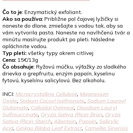
Čo to je
: Enzymatický exfoliant.
Ako sa používa
: Približne pol čajovej lyžičky si
naneste do dlane, zmiešajte s vodou tak, aby sa
vám vytvorila pasta. Naneste na navlhčenú tvár a
minútu masírujte produkt po pleti. Následne
opláchnite vodou.
Typ pleti:
všetky typy okrem citlivej
Cena:
15€/13g
Čo obsahuje
: Ryžovú múčku, výťažky zo sladkého
drievka a grepfruitu, enzým papaín, kyselinu
fytovú, kyseliínu salicylovú. Bez alkoholu.
INCI:
Microcrystalline Cellulose
,
Magnesium
Oxide
,
Sodium Cocoyl Isethionate
,
Sodium Lauroyl
Glutamate
,
Colloidal Oatmeal
,
Disodium Lauryl
Sulfosuccinate
,
Oryza Sativa (Rice) Bran
,
Oryza
Sativa (Rice) Starch
,
Allantoin
,
Papain
,
Salicylic
Acid
,
Ginkgo Biloba Leaf Extract
,
Camellia Sinensis