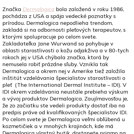
článku
Značka
Dermalogica
bola založená v roku 1986,
Dermalogica
pochádza z USA a spája vedecké poznatky s
Daily
prírodou. Dermalogica nepodlieha trendom,
skin
zakladá si na odbornosti pleťových terapeutov, s
health
ktorými spolupracuje po celom svete.
Zakladateľka Jane Wurwand sa pohybuje v
oblasti starostlivosti o kožu odjakživa a v 80-tych
rokoch jej v USA chýbala značka, ktorá by
nemusela robiť prázdne sľuby. Vznikla tak
Dermalogica a okrem nej v Amerike tiež založila
inštitút vzdelávania špecialistov starostlivosti o
pleť (The International Dermal Institute – IDI). V
IDI okrem vzdelávania neustále prebieha výskum
a vývoj produktov Dermalogica. Zaujímavosťou je,
že zo začiatku ste vedeli produkty dostať iba na
predpis práve od kvalifikovaných špecialistov IDI.
Po celom svete je Dermalogica veľmi obľúbená u
kozmetičiek a v mnohých krajinách, kde má
Dermalogica vlastný butik, dostanete priamo na