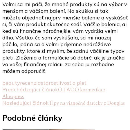
Veľmi sa mi páči, že mnohé produkty sú na výber v
menšom a väčšom balení. Na skúšku si tak
môžete objednať najprv menšie balenie a vyskúšať
si, či vám produkt skutočne sedí. Väčšie balenia, aj
keď sú finančne náročnejšie, vám vydržia veľmi
dlho. Všetko, čo som vyskúšala, sa mi naozaj
páčilo, jedná sa o veľmi príjemné nedráždivé
produkty, ktoré si myslím, že sadnú väčšine typov
pletí. Zloženia a formulácie sú dobré, ak je značka
vo vašej finančnej relácii, za seba ju rozhodne
môžem odporučiť.
beauty
recenzia
starostlivosť o pleť
Navigácia
Predchádzajúci článok
O.TWO.O kozmetika z
Aliexpress
v
Nasledujúci článok
Tipy na vianočné darčeky z Douglas
článku
Podobné články