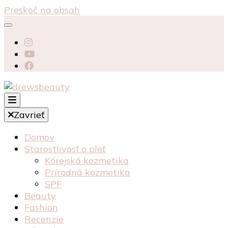
Preskoč na obsah
starostlivosť péče o pleť recenzia recenze
Zavrieť
kosmetika kozmetika
drewsbeauty
Domov
Starostlivosť o pleť
Kórejská kozmetika
Prírodná kozmetika
SPF
Beauty
Fashion
Recenzie