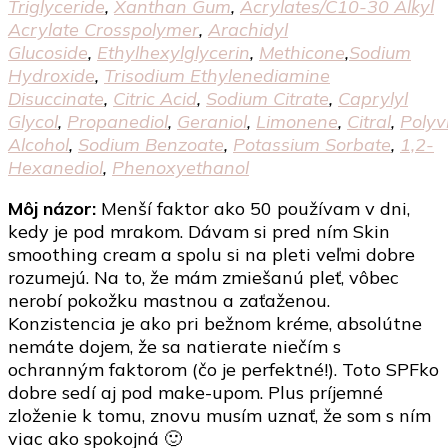
Triglyceride
,
Xanthan Gum
,
Acrylates/​C10-30 Alkyl
Acrylate Crosspolymer
,
Arachidyl
Glucoside
,
Ethylhexylglycerin
,
Methicone
,
Sodium
Hydroxide
,
Trisodium Ethylenediamine
Disuccinate
,
Citric Acid
,
Sodium Citrate
,
Caprylyl
Glycol
,
Propanediol
,
Geraniol
,
Limonene
,
Citral
,
Polyv
Alcohol
,
Sodium Benzoate
,
Potassium Sorbate
,
1,2-
Hexanediol
,
Phenoxyethanol
Môj názor:
Menší faktor ako 50 používam v dni,
kedy je pod mrakom. Dávam si pred ním Skin
smoothing cream a spolu si na pleti veľmi dobre
rozumejú. Na to, že mám zmiešanú pleť, vôbec
nerobí pokožku mastnou a zaťaženou.
Konzistencia je ako pri bežnom kréme, absolútne
nemáte dojem, že sa natierate niečím s
ochranným faktorom (čo je perfektné!). Toto SPFko
dobre sedí aj pod make-upom. Plus príjemné
zloženie k tomu, znovu musím uznať, že som s ním
viac ako spokojná 🙂