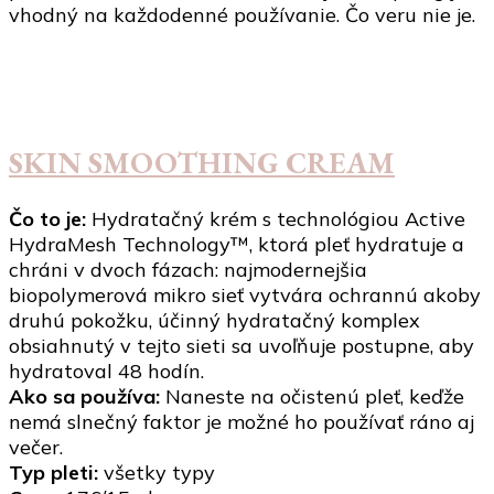
vhodný na každodenné používanie. Čo veru nie je.
SKIN SMOOTHING CREAM
Čo to je
:
Hydratačný krém s technológiou Active
HydraMesh Technology™, ktorá pleť hydratuje a
chráni v dvoch fázach: najmodernejšia
biopolymerová mikro sieť vytvára ochrannú akoby
druhú pokožku, účinný hydratačný komplex
obsiahnutý v tejto sieti sa uvoľňuje postupne, aby
hydratoval 48 hodín.
Ako sa používa
:
Naneste na očistenú pleť, keďže
nemá slnečný faktor je možné ho používať ráno aj
večer.
Typ pleti:
všetky typy