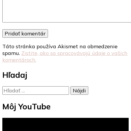
Táto stránka používa Akismet na obmedzenie
spamu.
Zistite, ako sa spracovávajú údaje o vašich
komentároch.
Hľadaj
Hľadať:
Môj YouTube
Video
prehrávač