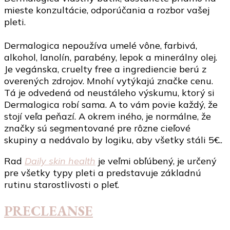
mieste konzultácie, odporúčania a rozbor vašej
pleti.
Dermalogica nepoužíva umelé vône, farbivá,
alkohol, lanolín, parabény, lepok a minerálny olej.
Je vegánska, cruelty free a ingrediencie berú z
overených zdrojov. Mnohí vytýkajú značke cenu.
Tá je odvedená od neustáleho výskumu, ktorý si
Dermalogica robí sama. A to vám povie každý, že
stojí veľa peňazí. A okrem iného, je normálne, že
značky sú segmentované pre rôzne cieľové
skupiny a nedávalo by logiku, aby všetky stáli 5€..
Rad
Daily skin health
je veľmi obľúbený, je určený
pre všetky typy pleti a predstavuje základnú
rutinu starostlivosti o pleť.
PRECLEANSE