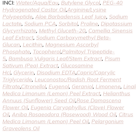
INCI:
Water/​Aqua/​Eau
,
Butylene Glycol
,
PEG-40
Hydrogenated Castor Oil
,
Arginine/​Lysine
Polypeptide
,
Aloe Barbadensis Leaf Juice
,
Sodium
Lactate
,
Sodium PCA
,
Sorbitol
,
Proline
,
Dipotassium
Glycyrrhizate
,
Methyl Gluceth-20
,
Camellia Sinensis
Leaf Extract
,
Sodium Carboxymethyl Beta-
Glucan
,
Lecithin
,
Magnesium Ascorbyl
Phosphate
,
Tocopherol
,
Palmitoyl Tripeptide-
5
,
Bambusa Vulgaris Leaf/​Stem Extract
,
Pisum
Sativum (Pea) Extract
,
Glucosamine
Hcl
,
Glycerin
,
Disodium EDTA
,
Capric/​Caprylic
Triglyceride
,
Leuconostoc/​Radish Root Ferment
Filtrate
,
Citronellol
,
Eugenol
,
Geraniol
,
Limonene
,
Linal
Medica Limonum (Lemon) Peel Extract
,
Helianthus
Annuus (Sunflower) Seed Oil
,
Rose Damascena
Flower Oil
,
Eugenia Caryophyllus (Clove) Flower
Oil
,
Aniba Rosaeodora (Rosewood) Wood Oil
,
Citrus
Medica Limonum (Lemon) Peel Oil
,
Pelargonium
Graveolens Oil