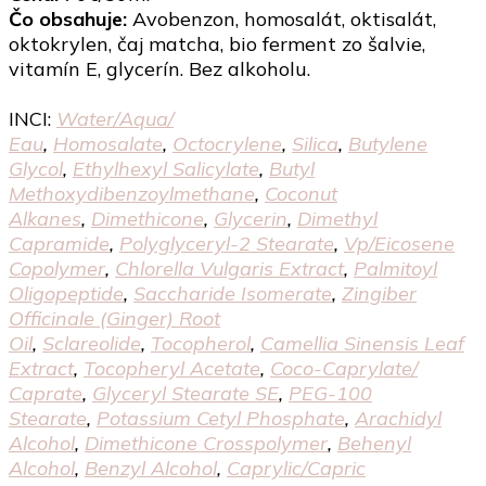
Čo obsahuje:
Avobenzon, homosalát, oktisalát,
oktokrylen, čaj matcha, bio ferment zo šalvie,
vitamín E, glycerín. Bez alkoholu.
INCI:
Water/​Aqua/​
Eau
,
Homosalate
,
Octocrylene
,
Silica
,
Butylene
Glycol
,
Ethylhexyl Salicylate
,
Butyl
Methoxydibenzoylmethane
,
Coconut
Alkanes
,
Dimethicone
,
Glycerin
,
Dimethyl
Capramide
,
Polyglyceryl-2 Stearate
,
Vp/​Eicosene
Copolymer
,
Chlorella Vulgaris Extract
,
Palmitoyl
Oligopeptide
,
Saccharide Isomerate
,
Zingiber
Officinale (Ginger) Root
Oil
,
Sclareolide
,
Tocopherol
,
Camellia Sinensis Leaf
Extract
,
Tocopheryl Acetate
,
Coco-Caprylate/​
Caprate
,
Glyceryl Stearate SE
,
PEG-100
Stearate
,
Potassium Cetyl Phosphate
,
Arachidyl
Alcohol
,
Dimethicone Crosspolymer
,
Behenyl
Alcohol
,
Benzyl Alcohol
,
Caprylic/​Capric