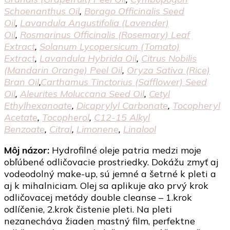
Schoenanthus Oil
,
Borago Officinalis Seed
Oil
,
Lavandula Angustifolia (Lavender)
Oil
,
Rosmarinus Officinalis (Rosemary) Leaf
Extract
,
Solanum Lycopersicum (Tomato)
Extract
,
Lavandula Hybrida Oil
,
Citrus Nobilis
(Mandarin Orange) Peel Oil
,
Oryza Sativa (Rice)
Bran Oil
,
Carthamus Tinctorius (Safflower) Seed
Oil
,
Aleurites Moluccana Seed Oil
,
Cetyl
Ethylhexanoate
,
Dicaprylyl Carbonate
,
Tocopheryl
Acetate
,
Tocopherol
,
C12-15 Alkyl
Benzoate
,
Citral
,
Limonene
,
Linalool
Môj názor:
Hydrofilné oleje patria medzi moje
obľúbené odličovacie prostriedky. Dokážu zmyť aj
vodeodolný make-up, sú jemné a šetrné k pleti a
aj k mihalniciam. Olej sa aplikuje ako prvý krok
odličovacej metódy double cleanse – 1.krok
odlíčenie, 2.krok čistenie pleti. Na pleti
nezanecháva žiaden mastný film, perfektne