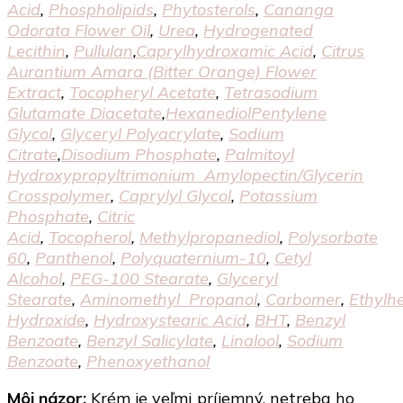
Acid
,
Phospholipids
,
Phytosterols
,
Cananga
Odorata Flower Oil
,
Urea
,
Hydrogenated
Lecithin
,
Pullulan
,
Caprylhydroxamic Acid
,
Citrus
Aurantium Amara (Bitter Orange) Flower
Extract
,
Tocopheryl Acetate
,
Tetrasodium
Glutamate Diacetate
,
HexanediolPentylene
Glycol
,
Glyceryl Polyacrylate
,
Sodium
Citrate
,
Disodium Phosphate
,
Palmitoyl
Hydroxypropyltrimonium Amylopectin/​Glycerin
Crosspolymer
,
Caprylyl Glycol
,
Potassium
Phosphate
,
Citric
Acid
,
Tocopherol
,
Methylpropanediol
,
Polysorbate
60
,
Panthenol
,
Polyquaternium-10
,
Cetyl
Alcohol
,
PEG-100 Stearate
,
Glyceryl
Stearate
,
Aminomethyl Propanol
,
Carbomer
,
Ethylhe
Hydroxide
,
Hydroxystearic Acid
,
BHT
,
Benzyl
Benzoate
,
Benzyl Salicylate
,
Linalool
,
Sodium
Benzoate
,
Phenoxyethanol
Môj názor:
Krém je veľmi príjemný, netreba ho