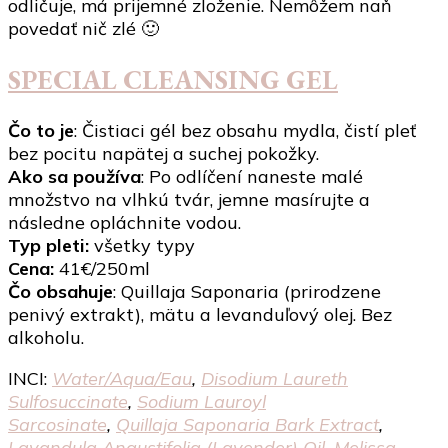
odličuje, má prijemné zloženie. Nemôžem naň
povedať nič zlé 🙂
SPECIAL CLEANSING GEL
Čo to je
: Čistiaci gél bez obsahu mydla, čistí pleť
bez pocitu napätej a suchej pokožky.
Ako sa používa
: Po odlíčení naneste malé
množstvo na vlhkú tvár, jemne masírujte a
následne opláchnite vodou.
Typ pleti:
všetky typy
Cena:
41€/250ml
Čo obsahuje
: Quillaja Saponaria (prirodzene
penivý extrakt), mätu a levanduľový olej. Bez
alkoholu.
INCI:
Water/​Aqua/​Eau
,
Disodium Laureth
Sulfosuccinate
,
Sodium Lauroyl
Sarcosinate
,
Quillaja Saponaria Bark Extract
,
Lavandula Angustifolia (Lavender) Oil
,
Melissa