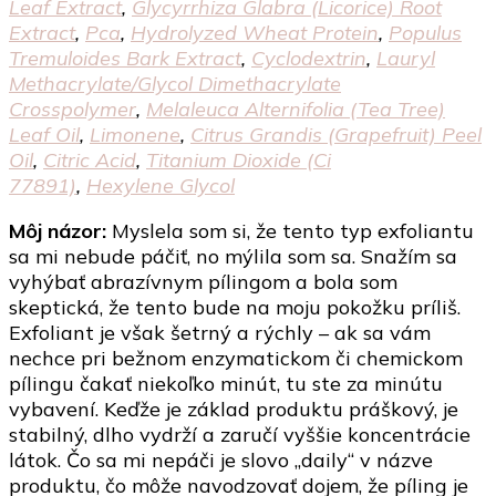
Leaf Extract
,
Glycyrrhiza Glabra (Licorice) Root
Extract
,
Pca
,
Hydrolyzed Wheat Protein
,
Populus
Tremuloides Bark Extract
,
Cyclodextrin
,
Lauryl
Methacrylate/​Glycol Dimethacrylate
Crosspolymer
,
Melaleuca Alternifolia (Tea Tree)
Leaf Oil
,
Limonene
,
Citrus Grandis (Grapefruit) Peel
Oil
,
Citric Acid
,
Titanium Dioxide (Ci
77891)
,
Hexylene Glycol
Môj názor:
Myslela som si, že tento typ exfoliantu
sa mi nebude páčiť, no mýlila som sa. Snažím sa
vyhýbať abrazívnym pílingom a bola som
skeptická, že tento bude na moju pokožku príliš.
Exfoliant je však šetrný a rýchly – ak sa vám
nechce pri bežnom enzymatickom či chemickom
pílingu čakať niekoľko minút, tu ste za minútu
vybavení. Keďže je základ produktu práškový, je
stabilný, dlho vydrží a zaručí vyššie koncentrácie
látok. Čo sa mi nepáči je slovo „daily“ v názve
produktu, čo môže navodzovať dojem, že píling je