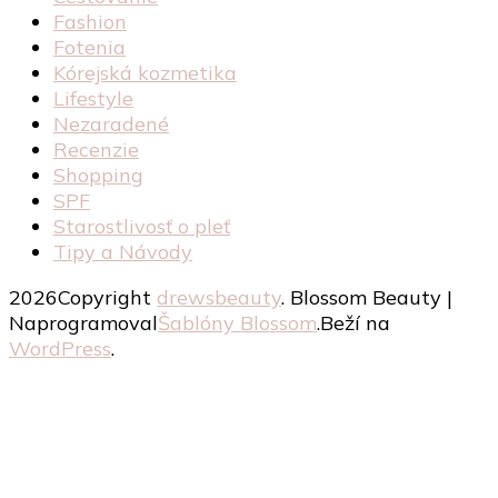
Fashion
Fotenia
Kórejská kozmetika
Lifestyle
Nezaradené
Recenzie
Shopping
SPF
Starostlivosť o pleť
Tipy a Návody
2026Copyright
drewsbeauty
.
Blossom Beauty |
Naprogramoval
Šablóny Blossom
.Beží na
WordPress
.