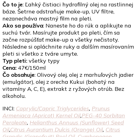
Čo to je
: Ľahký čistiaci hydrofilný olej na rastlinnej
báze. Šetrne odstraňuje make-up, UV filtre,
nezanecháva mastný film na pleti.
Ako sa používa
: Naneste ho do rúk a aplikujte na
suchú tvár. Masírujte produkt po pleti, čím sa
začne rozpúšťať make-up a všetky nečistoty.
Následne si opláchnite ruky a ďalším masírovaním
pleti si všetko z tváre umyte.
Typ pleti:
všetky typy
Cena:
47€/150ml
Čo obsahuje
: Olivový olej, olej z marhuľových jadier
(emulgátor), olej z orecha Kukui (bohatý na
vitamíny A, C, E), extrakt z ryžových otrúb. Bez
alkoholu.
INCI:
Caprylic/​Capric Triglycerides
,
Prunus
Armeniaca (Apricot) Kernel Oil
,
PEG-40 Sorbitan
Peroleate
,
Helianthus Annuus (Sunflower) Seed
Oil
,
Citrus Aurantium Dulcis (Orange) Oil
,
Citrus
Grandis (Grapefruit) Peel Oil
,
Cymbopogon