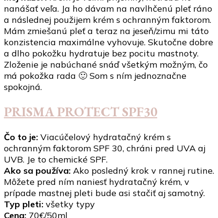
nanášať veľa. Ja ho dávam na navlhčenú pleť ráno
a následnej použijem krém s ochranným faktorom.
Mám zmiešanú pleť a teraz na jeseň/zimu mi táto
konzistencia maximálne vyhovuje. Skutočne dobre
a dlho pokožku hydratuje bez pocitu mastnoty.
Zloženie je nabúchané snáď všetkým možným, čo
má pokožka rada 🙂 Som s ním jednoznačne
spokojná.
PRISMA PROTECT SPF30
Čo to je:
Viacúčelový hydratačný krém s
ochranným faktorom SPF 30, chráni pred UVA aj
UVB. Je to chemické SPF.
Ako sa používa:
Ako posledný krok v rannej rutine.
Môžete pred ním naniesť hydratačný krém, v
prípade mastnej pleti bude asi stačiť aj samotný.
Typ pleti:
všetky typy
Cena:
70€/50ml