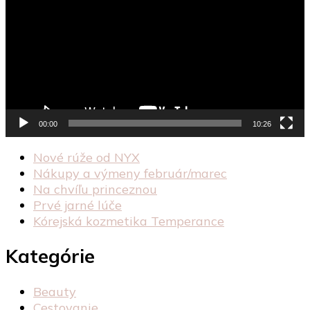
00:00
10:26
Nové rúže od NYX
Nákupy a výmeny február/marec
Na chvíľu princeznou
Prvé jarné lúče
Kórejská kozmetika Temperance
Kategórie
Beauty
Cestovanie