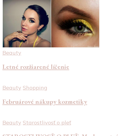
Beauty
Letné rozžiarené líčenie
Beauty
Shopping
Februárové nákupy kozmetiky
Beauty
Starostlivosť o pleť