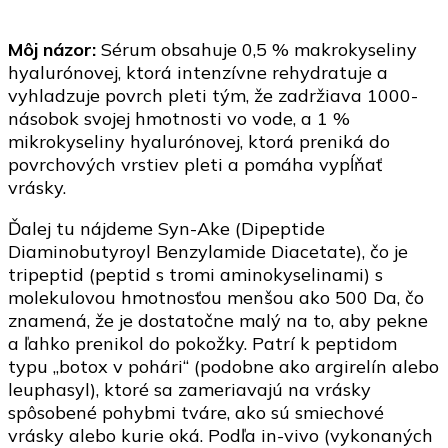
Môj názor:
Sérum obsahuje 0,5 % makrokyseliny
hyalurónovej, ktorá intenzívne rehydratuje a
vyhladzuje povrch pleti tým, že zadržiava 1000-
násobok svojej hmotnosti vo vode, a 1 %
mikrokyseliny hyalurónovej, ktorá preniká do
povrchových vrstiev pleti a pomáha vypĺňať
vrásky.
Ďalej tu nájdeme Syn-Ake (Dipeptide
Diaminobutyroyl Benzylamide Diacetate), čo je
tripeptid (peptid s tromi aminokyselinami) s
molekulovou hmotnosťou menšou ako 500 Da, čo
znamená, že je dostatočne malý na to, aby pekne
a ľahko prenikol do pokožky. Patrí k peptidom
typu „botox v pohári“ (podobne ako argirelín alebo
leuphasyl), ktoré sa zameriavajú na vrásky
spôsobené pohybmi tváre, ako sú smiechové
vrásky alebo kurie oká. Podľa in-vivo (vykonaných