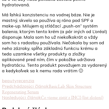
hydratovaná.
Má ľahkú konzistenciu na vodnej báze. Nie je
mastný, skvelo sa používa aj ráno pod SPF a
make-up. Milujem aj stláčací „push-on“ systém
balenia, ktorým tento krém (a pár iných od L’oréal)
disponuje. Mala som ho už niekoľkokrát a vždy
som ho s radosťou používala. Nečakala by som od
neho zázraky, spĺňa základnú funkciu krému a
teda uzamkne všetky produkty a zložky
aplikované pred ním, čím v pokožke udržiava
hydratáciu. Tento produkt považujem za vydarený
a kedykoľvek sa k nemu rada vrátim 🙂
beauty
recenzia
Navigácia
Predchádzajúci článok
BasicLab Skin Structure
Regenerating Serum
v
Nasledujúci článok
Čo vieme zistiť z INCI (list zložení)
článku