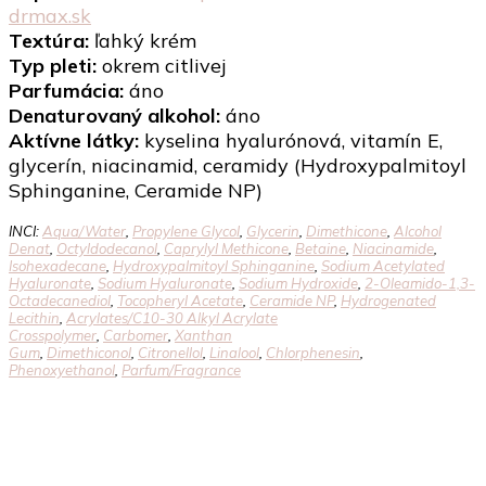
drmax.sk
Textúra:
ľahký krém
Typ pleti:
okrem citlivej
Parfumácia:
áno
Denaturovaný alkohol:
áno
Aktívne látky:
kyselina hyalurónová, vitamín E,
glycerín, niacinamid, ceramidy (Hydroxypalmitoyl
Sphinganine, Ceramide NP)
INCI:
Aqua/​Water
,
Propylene Glycol
,
Glycerin
,
Dimethicone
,
Alcohol
Denat
,
Octyldodecanol
,
Caprylyl Methicone
,
Betaine
,
Niacinamide
,
Isohexadecane
,
Hydroxypalmitoyl Sphinganine
,
Sodium Acetylated
Hyaluronate
,
Sodium Hyaluronate
,
Sodium Hydroxide
,
2-Oleamido-1,3-
Octadecanediol
,
Tocopheryl Acetate
,
Ceramide NP
,
Hydrogenated
Lecithin
,
Acrylates/​C10-30 Alkyl Acrylate
Crosspolymer
,
Carbomer
,
Xanthan
Gum
,
Dimethiconol
,
Citronellol
,
Linalool
,
Chlorphenesin
,
Phenoxyethanol
,
Parfum/​Fragrance