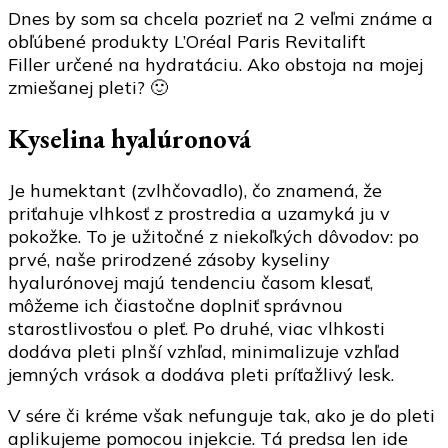
Dnes by som sa chcela pozrieť na 2 veľmi známe a
L’Oréal
obľúbené produkty L’Oréal Paris Revitalift
Paris
Filler určené na hydratáciu. Ako obstoja na mojej
Revitalift
zmiešanej pleti? 🙂
Filler
Kyselina hyalúronová
Je humektant (zvlhčovadlo), čo znamená, že
priťahuje vlhkosť z prostredia a uzamyká ju v
pokožke. To je užitočné z niekoľkých dôvodov: po
prvé, naše prirodzené zásoby kyseliny
hyalurónovej majú tendenciu časom klesať,
môžeme ich čiastočne doplniť správnou
starostlivosťou o pleť. Po druhé, viac vlhkosti
dodáva pleti plnší vzhľad, minimalizuje vzhľad
jemných vrások a dodáva pleti príťažlivý lesk.
V sére či kréme však nefunguje tak, ako je do pleti
aplikujeme pomocou injekcie. Tá predsa len ide