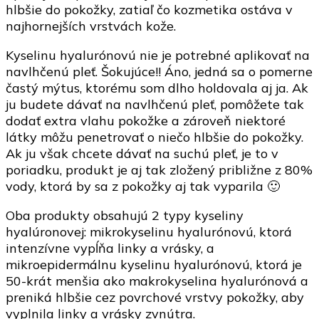
hlbšie do pokožky, zatiaľ čo kozmetika ostáva v
najhornejších vrstvách kože.
Kyselinu hyalurónovú nie je potrebné aplikovať na
navlhčenú pleť. Šokujúce!! Áno, jedná sa o pomerne
častý mýtus, ktorému som dlho holdovala aj ja. Ak
ju budete dávať na navlhčenú pleť, pomôžete tak
dodať extra vlahu pokožke a zároveň niektoré
látky môžu penetrovať o niečo hlbšie do pokožky.
Ak ju však chcete dávať na suchú pleť, je to v
poriadku, produkt je aj tak zložený približne z 80%
vody, ktorá by sa z pokožky aj tak vyparila 🙂
Oba produkty obsahujú 2 typy kyseliny
hyalúronovej: mikrokyselinu hyalurónovú, ktorá
intenzívne vypĺňa linky a vrásky, a
mikroepidermálnu kyselinu hyalurónovú, ktorá je
50-krát menšia ako makrokyselina hyalurónová a
preniká hlbšie cez povrchové vrstvy pokožky, aby
vyplnila linky a vrásky zvnútra.