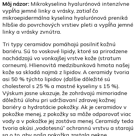
Môj názor:
Mikrokyselina hyalurónová intenzívne
vypĺňa jemné linky a vrásky, zatiaľ čo
mikroepidermálna kyselina hyalurónová preniká
hlbšie do povrchových vrstiev pleti a vypĺňa jemné
linky a vrásky zvnútra.
Tri typy ceramidov pomáhajú posilniť kožnú
bariéru. Sú to voskové lipidy, ktoré sa prirodzene
nachádzajú vo vonkajšej vrstve kože (stratum
corneum). Hlienovitá medzibunková hmota našej
kože sa skladá najmä z lipidov. A ceramidy tvoria
asi 50 % týchto lipidov (ďalšie dôležité sú
cholesterol s 25 % a mastné kyseliny s 15 %).
Výskum jasne ukazuje, že zohrávajú mimoriadne
dôležitú úlohu pri udržiavaní zdravej kožnej
bariéry a hydratácie pokožky. Ak je ceramidov v
pokožke menej, z pokožky sa môže odparovať viac
vody a v pokožke jej zostáva menej. Ceramidy teda
tvoria akúsi „vodotesnú“ ochrannú vrstvu a starajú
sa o to, aby naša pokožka zostala pekne