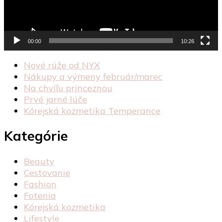
00:00
10:26
Nové rúže od NYX
Nákupy a výmeny február/marec
Na chvíľu princeznou
Prvé jarné lúče
Kórejská kozmetika Temperance
Kategórie
Beauty
Cestovanie
Fashion
Fotenia
Kórejská kozmetika
Lifestyle