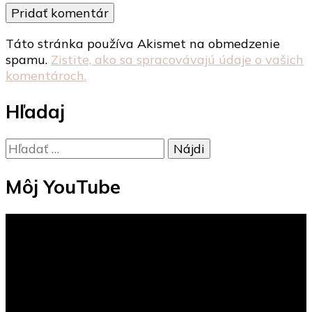
Táto stránka používa Akismet na obmedzenie
spamu.
Zistite, ako sa spracovávajú údaje o vašich
komentároch.
Hľadaj
Hľadať:
Môj YouTube
Video
prehrávač