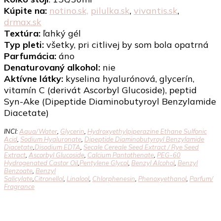
Kúpite na:
notino.sk,
pilulka.sk
,
vivantis.sk
,
drmax.sk
Textúra:
ľahký gél
Typ pleti:
všetky, pri citlivej by som bola opatrná
Parfumácia:
áno
Denaturovaný alkohol:
nie
Aktívne látky:
kyselina hyalurónová, glycerín,
vitamín C (derivát Ascorbyl Glucoside), peptid
Syn-Ake (Dipeptide Diaminobutyroyl Benzylamide
Diacetate)
INCI:
Aqua/​Water
,
Glycerin
,
Hydroxyethylpiperazine Ethane Sulfonic
Acid
,
Sodium Hyaluronate
,
Dipeptide Diaminobutyroyl Benzylamide
Diacetate
,
Disodium EDTA
,
Secale Cereale Seed Extract /​ Rye Seed
Extract
,
Ascorbyl Glucoside
,
Calcium Pantothenate
,
PEG-60
Hydrogenated Castor Oil
,
Pentylene Glycol
,
Benzyl Alcohol
,
Benzyl
Benzoate
,
Benzyl
Salicylate
,
Citronellol
,
Linalool
,
Chlorphenesin
,
Phenoxyethanol
,
Parfum/​
Fragrance