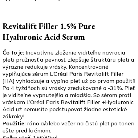
Revitalift Filler 1.5% Pure
Hyaluronic Acid Serum
Čo to je:
Inovatívne zloženie viditeľne navracia
pleti pružnosť a pevnosť, zlepšuje štruktúru pleti a
výrazne redukuje vrásky. Koncentrované
vyplňujúce sérum L’Oréal Paris Revitalift Filler
[HA] vyhladzuje a vypína pleť už po prvom použití!
Po 4 týždňoch sú vrásky zredukované o -31%. Pleť
je viditeľne vypnutejšia a mladšia. So sérom proti
vráskam L’Oréal Paris Revitalift Filler +Hyaluronic
Acid už nemusíte podstupovať žiadne estetické
zákroky!
Použitie:
ráno a/alebo večer na čistú pleť po toneri
ešte pred krémom.
Koľko stojí
: 15€/30ml