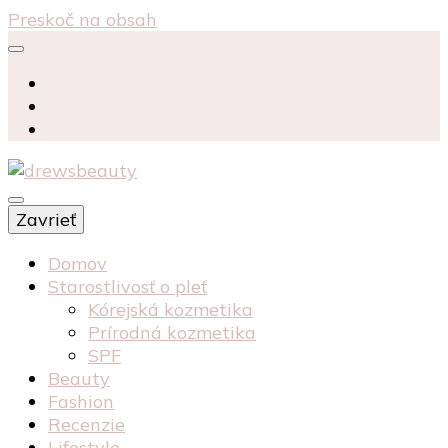
Preskoč na obsah
starostlivosť péče o pleť recenzia recenze
Zavrieť
kosmetika kozmetika
drewsbeauty
Domov
Starostlivosť o pleť
Kórejská kozmetika
Prírodná kozmetika
SPF
Beauty
Fashion
Recenzie
Lifestyle