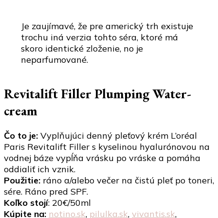
Je zaujímavé, že pre americký trh existuje
trochu iná verzia tohto séra, ktoré má
skoro identické zloženie, no je
neparfumované.
Revitalift Filler Plumping Water-
cream
Čo to je:
Vyplňujúci denný pleťový krém L’oréal
Paris Revitalift Filler s kyselinou hyalurónovou na
vodnej báze vypĺňa vrásku po vráske a pomáha
oddialiť ich vznik.
Použitie:
ráno a/alebo večer na čistú pleť po toneri,
sére. Ráno pred SPF.
Koľko stojí
: 20€/50ml
Kúpite na:
notino.sk
,
pilulka.sk
,
vivantis.sk
,