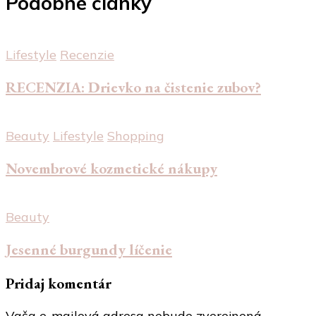
Podobné články
Lifestyle
Recenzie
RECENZIA: Drievko na čistenie zubov?
Beauty
Lifestyle
Shopping
Novembrové kozmetické nákupy
Beauty
Jesenné burgundy líčenie
Pridaj komentár
Vaša e-mailová adresa nebude zverejnená.