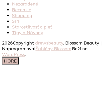
Nezaradené
Recenzie
Shopping
SPF
Starostlivosť o pleť
Tipy a Návody
2026Copyright
drewsbeauty
.
Blossom Beauty |
Naprogramoval
Šablóny Blossom
.Beží na
WordPress
.
HORE