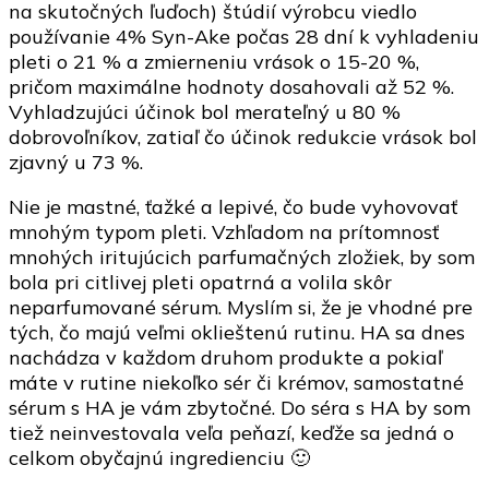
na skutočných ľuďoch) štúdií výrobcu viedlo
používanie 4% Syn-Ake počas 28 dní k vyhladeniu
pleti o 21 % a zmierneniu vrások o 15-20 %,
pričom maximálne hodnoty dosahovali až 52 %.
Vyhladzujúci účinok bol merateľný u 80 %
dobrovoľníkov, zatiaľ čo účinok redukcie vrások bol
zjavný u 73 %.
Nie je mastné, ťažké a lepivé, čo bude vyhovovať
mnohým typom pleti. Vzhľadom na prítomnosť
mnohých iritujúcich parfumačných zložiek, by som
bola pri citlivej pleti opatrná a volila skôr
neparfumované sérum. Myslím si, že je vhodné pre
tých, čo majú veľmi oklieštenú rutinu. HA sa dnes
nachádza v každom druhom produkte a pokiaľ
máte v rutine niekoľko sér či krémov, samostatné
sérum s HA je vám zbytočné. Do séra s HA by som
tiež neinvestovala veľa peňazí, keďže sa jedná o
celkom obyčajnú ingredienciu 🙂