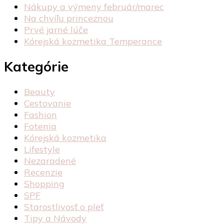
Nákupy a výmeny február/marec
Na chvíľu princeznou
Prvé jarné lúče
Kórejská kozmetika Temperance
Kategórie
Beauty
Cestovanie
Fashion
Fotenia
Kórejská kozmetika
Lifestyle
Nezaradené
Recenzie
Shopping
SPF
Starostlivosť o pleť
Tipy a Návody