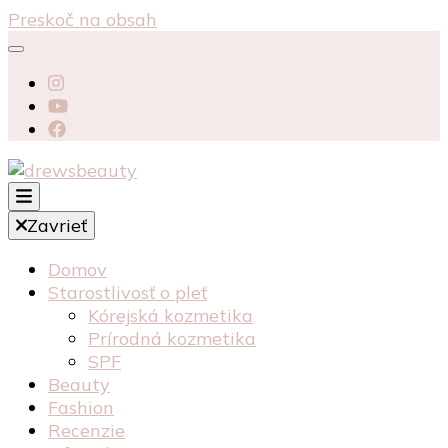
Preskoč na obsah
starostlivosť péče o pleť recenzia recenze
Zavrieť
kosmetika kozmetika
drewsbeauty
Domov
Starostlivosť o pleť
Kórejská kozmetika
Prírodná kozmetika
SPF
Beauty
Fashion
Recenzie