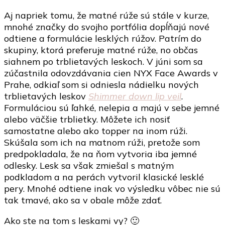
článku
Aj napriek tomu, že matné rúže sú stále v kurze,
NYX
mnohé značky do svojho portfólia dopĺňajú nové
Shimmer
odtiene a formulácie lesklých rúžov. Patrím do
down
skupiny, ktorá preferuje matné rúže, no občas
lip
siahnem po trblietavých leskoch. V júni som sa
veil
zúčastnila odovzdávania cien NYX Face Awards v
Prahe, odkiaľ som si odniesla nádielku nových
trblietavých leskov
Shimmer down lip veil
.
Formuláciou sú ľahké, nelepia a majú v sebe jemné
alebo väčšie trblietky. Môžete ich nosiť
samostatne alebo ako topper na inom rúži.
Skúšala som ich na matnom rúži, pretože som
predpokladala, že na ňom vytvoria iba jemné
odlesky. Lesk sa však zmiešal s matným
podkladom a na perách vytvoril klasické lesklé
pery. Mnohé odtiene inak vo výsledku vôbec nie sú
tak tmavé, ako sa v obale môže zdať.
Ako ste na tom s leskami vy? 🙂