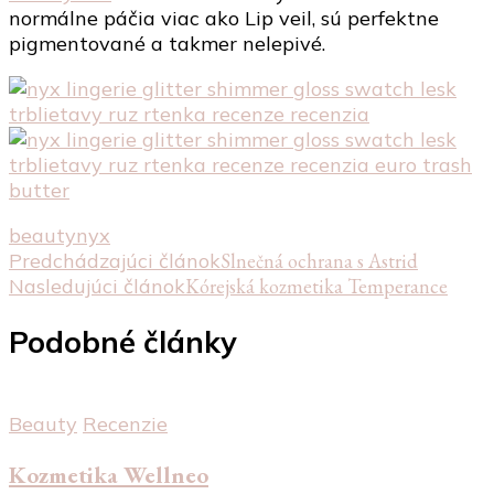
normálne páčia viac ako Lip veil, sú perfektne
pigmentované a takmer nelepivé.
beauty
nyx
Navigácia
Predchádzajúci článok
Slnečná ochrana s Astrid
Nasledujúci článok
Kórejská kozmetika Temperance
v
článku
Podobné články
Beauty
Recenzie
Kozmetika Wellneo