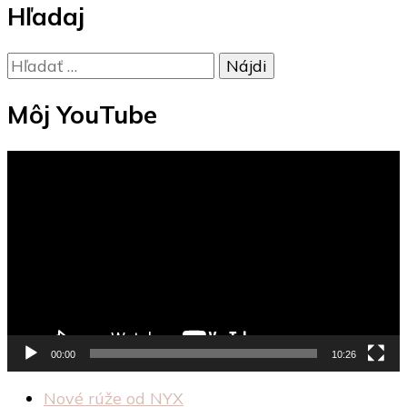
Hľadaj
Hľadať:
Môj YouTube
Video
prehrávač
00:00
10:26
Nové rúže od NYX