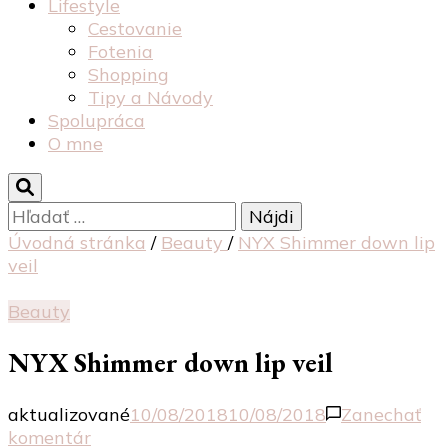
Lifestyle
Cestovanie
Fotenia
Shopping
Tipy a Návody
Spolupráca
O mne
Hľadať:
Úvodná stránka
/
Beauty
/
NYX Shimmer down lip
veil
Beauty
NYX Shimmer down lip veil
aktualizované
10/08/2018
10/08/2018
Zanechať
k
komentár