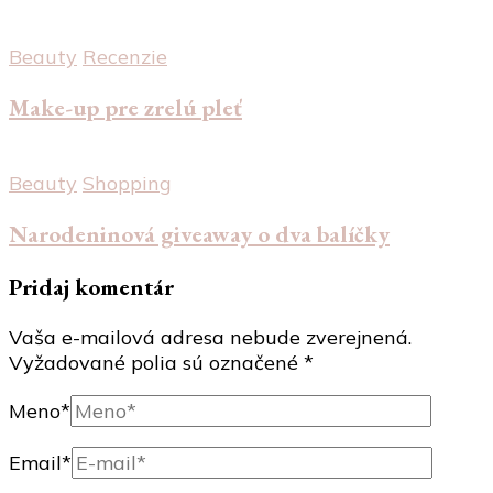
Beauty
Recenzie
Make-up pre zrelú pleť
Beauty
Shopping
Narodeninová giveaway o dva balíčky
Pridaj komentár
Vaša e-mailová adresa nebude zverejnená.
Vyžadované polia sú označené
*
Meno
*
Email
*